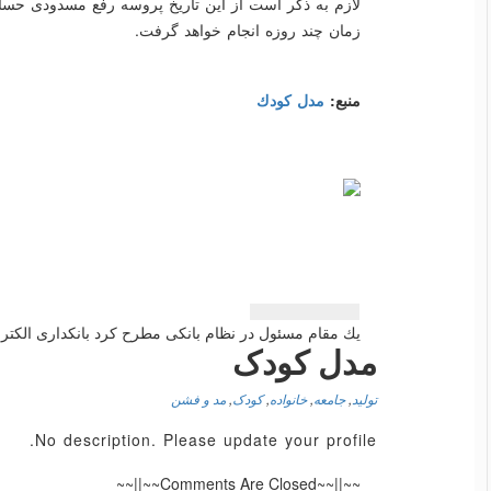
لازم به ذكر است از این تاریخ پروسه رفع مسدودی ح
زمان چند روزه انجام خواهد گرفت.
منبع:
مدل كودك
راهبری
نوشته
یك مقام مسئول در نظام بانكی مطرح كرد بانكداری الكترون
مدل کودک
تولید
,
جامعه
,
خانواده
,
کودک
,
مد و فشن
No description. Please update your profile.
~~||~~Comments Are Closed~~||~~