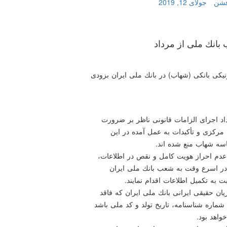
فشن
جولای 12, 2019
انك ملی از مرداد
كی بانكی (شهاب) در بانك ملی ایران بزودی
اد اجرای الزامات قانونی ناظر بر ضرورت
 مركزی و تأكیدات به عمل آمده در این
سه شهاب منع شده اند.
 عدم احراز هویت كامل و نقص در اطلاعات،
در اسرع وقت به شعب بانك ملی ایران
به تكمیل اطلاعات اقدام نمایند.
۱۳۹۸/۵/۶ حساب های مشتریان حقیقی ایرانی بانك ملی ایران كه فاقد
شماره شناسنامه، تاریخ تولد و كد ملی باشد
واهد بود.