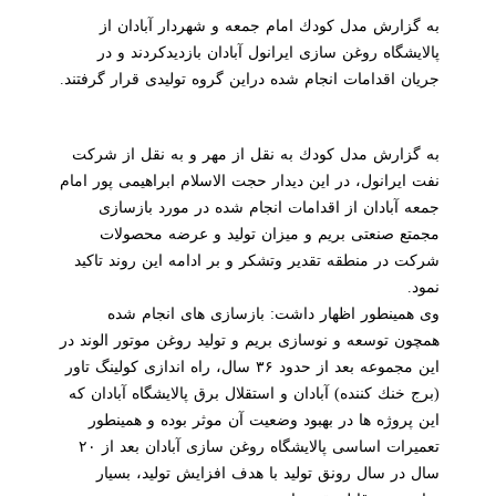
به گزارش مدل كودك امام جمعه و شهردار آبادان از
پالایشگاه روغن سازی ایرانول آبادان بازدیدكردند و در
جریان اقدامات انجام شده دراین گروه تولیدی قرار گرفتند.
به گزارش مدل كودك به نقل از مهر و به نقل از شركت
نفت ایرانول، در این دیدار حجت الاسلام ابراهیمی پور امام
جمعه آبادان از اقدامات انجام شده در مورد بازسازی
مجمتع صنعتی بریم و میزان تولید و عرضه محصولات
شركت در منطقه تقدیر وتشكر و بر ادامه این روند تاكید
نمود.
وی همینطور اظهار داشت: بازسازی های انجام شده
همچون توسعه و نوسازی بریم و تولید روغن موتور الوند در
این مجموعه بعد از حدود ۳۶ سال، راه اندازی كولینگ تاور
(برج خنك كننده) آبادان و استقلال برق پالایشگاه آبادان كه
این پروژه ها در بهبود وضعیت آن موثر بوده و همینطور
تعمیرات اساسی پالایشگاه روغن سازی آبادان بعد از ۲۰
سال در سال رونق تولید با هدف افزایش تولید، بسیار