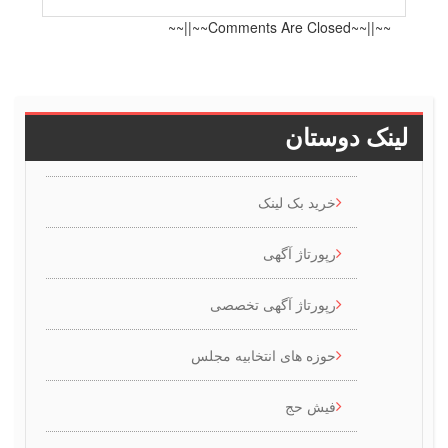
~~||~~Comments Are Closed~~||~~
ینک دوستان
خرید بک لینک
رپورتاژ آگهی
رپورتاژ آگهی تخصصی
حوزه های انتخابیه مجلس
فیش حج