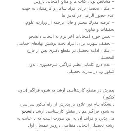
– مشخص بودن كتاب ها و منابع امتحانی دروس
– امكان تحصیل برای افراد شاغل و كارمندان به جهت
عدم حضور الزامی در كلاس ها
– عرضه مدرك معتبر و قابل ترجمه از وزارت علوم،
تحقیقات و فناوری
– تعیین حوزه امتحانات آخر ترم به انتخاب دانشجو
– تخفیف شهریه برای افراد تحت پوشش نهادهای حمایتی
– امكان ادامه تحصیل در مقطع دكتری پس از فارغ
التحصیلی
– عدم درج كلماتی نظیر فراگیر، غیرحضوری، بدون
كنكور و.. در مدرك تحصیلی
پذیرش در مقطع كارشناسی ارشد به شیوه فراگیر (بدون
كنكور)
دانشگاه پیام نور علاوه بر پذیرش از راه كنكور سراسری
به شیوه فراگیر هم در مقطع كارشناسی ارشد
دانشجو
می پذیرد و فرایند آن به این صورت است كه با عنایت به
رشته تحصیلی انتخابی متقاضی دروس نیمسال اول