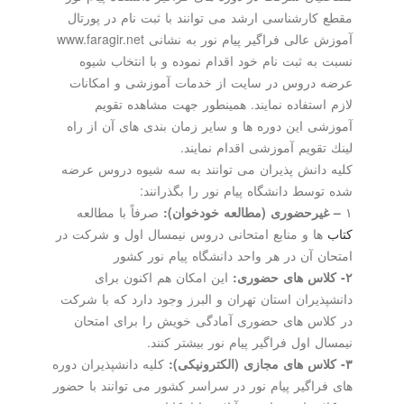
مقطع كارشناسی ارشد می توانند با ثبت نام در پورتال
آموزش عالی فراگیر پیام نور به نشانی www.faragir.net
نسبت به ثبت نام خود اقدام نموده و با انتخاب شیوه
عرضه دروس در سایت از خدمات آموزشی و امكانات
لازم استفاده نمایند. همینطور جهت مشاهده تقویم
آموزشی این دوره ها و سایر زمان بندی های آن از راه
لینك تقویم آموزشی اقدام نمایند.
كلیه دانش پذیران می توانند به سه شیوه دروس عرضه
شده توسط دانشگاه پیام نور را بگذرانند:
۱
– غیرحضوری (مطالعه خودخوان):
صرفاً با مطالعه
كتاب
ها و منابع امتحانی دروس نیمسال اول و شركت در
امتحان آن در هر واحد دانشگاه پیام نور كشور
۲- كلاس های حضوری:
این امكان هم اكنون برای
دانشپذیران استان تهران و البرز وجود دارد كه با شركت
در كلاس های حضوری آمادگی خویش را برای امتحان
نیمسال اول فراگیر پیام نور بیشتر كنند.
۳- كلاس های مجازی (الكترونیكی):
كلیه دانشپذیران دوره
های فراگیر پیام نور در سراسر كشور می توانند با حضور