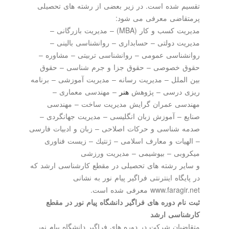
تقسیم شده است. در زیر بعضی از رشته های تحصیلی
پرمتقاضی معرفی می شود:
مدیریت كسب و كار (MBA) – مدیریت بازرگانی –
مدیریت دولتی – حسابداری – روانشناسی بالینی –
روانشناسی عمومی – روانشناسی تربیتی – مشاوره –
حقوق خصوصی – حقوق جزا و جرم شناسی – حقوق
بین الملل – مدیریت رسانه – مدیریت آموزشی – برنامه
ریزی درسی – پژوهش
هنر
– مهندسی معماری –
مهندسی عمران گرایش مدیریت ساخت – مهندسی
صنایع – آموزش زبان انگلیسی – مدیریت جهانگردی –
صدمه شناسی و حركات اصلاحی – زبان و ادبیات فارسی
– الهیات و معارف اسلامی – ژنتیك – زیست فناوری
میكروبی – بیوشیمی – مدیریت ورزشی
و سایر رشته های تحصیلی در مقطع كارشناسی ارشد كه
در پایگاه اینترنتی فراگیر پیام نور به نشانی
www.faragir.net معرفی شده است.
ثبت نام دوره های فراگیر دانشگاه پیام نور در مقطع
كارشناسی ارشد
متقاضیان شركت در دوره های فراگیر دانشگاه پیام نور