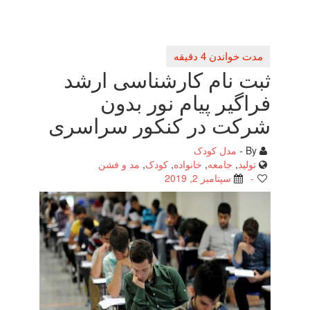
ثبت نام كارشناسی ارشد
فراگیر پیام نور بدون
شركت در كنكور سراسری
By -
مدل کودک
تولید
,
جامعه
,
خانواده
,
کودک
,
مد و فشن
-
سپتامبر 2, 2019