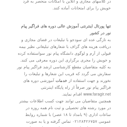
در كلاسهای مجازی و آنلاین با امكانات منحصر به فرد
خویش را برای امتحانات آماده كنند.
تنها پورتال اینترنتی آموزش عالی دوره های فراگیر پیام
نور در كشور
به تازگی عده ای سودجو با تبلیغات در فضای مجازی و
دریافت هزینه های گزاف با شعارهای تبلیغاتی نظیر بیمه
قبولی از آرم و لوگوی دانشگاه پیام نور سواستفاده كرده
و خویش را مجری برگزاری این دوره معرفی می كنند.
به كلیه متقاضیان مقطع كارشناسی ارشد فراگیر پیام نور
سفارش می گردد كه فریب این شعارها و تبلیغات را
نخورند و جهت استفاده از
خدمات
آموزشی دوره های
فراگیر پیام نور صرفاً از راه پایگاه اینترنتی
www.faragir.net اقدام نمایند.
همچنین متقاضیان می توانند جهت كسب اطلاعات بیشتر
در مورد رشته های تحصیلی و ثبت نام همه روزه در
ساعات اداری (۹ بامداد تا ۱۸ عصر) با شماره روابط
عمومی ۰۲۱۲۸۴۲۶۷۵۷ تماس گرفته و یا به صورت