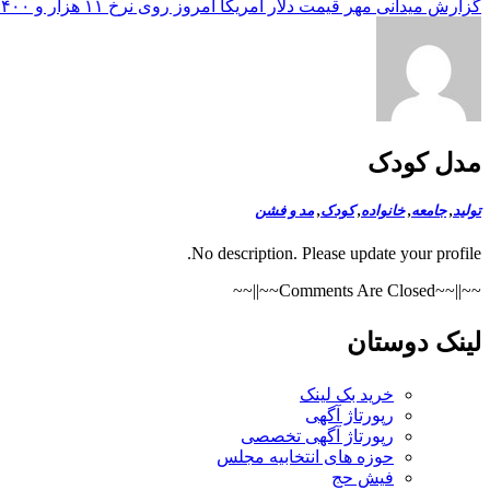
گزارش میدانی مهر قیمت دلار آمریكا امروز روی نرخ ۱۱ هزار و ۴۰۰ تومان ثابت ماند
مدل کودک
تولید
,
جامعه
,
خانواده
,
کودک
,
مد و فشن
No description. Please update your profile.
~~||~~Comments Are Closed~~||~~
لینک دوستان
خرید بک لینک
رپورتاژ آگهی
رپورتاژ آگهی تخصصی
حوزه های انتخابیه مجلس
فیش حج