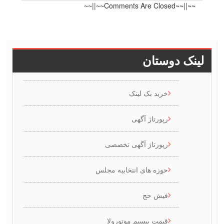
~~||~~Comments Are Closed~~||~~
ینک دوستان
خرید بک لینک
رپورتاژ آگهی
رپورتاژ آگهی تخصصی
حوزه های انتخابیه مجلس
فیش حج
قیمت بیسیم موتورولا