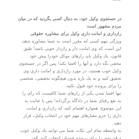
در جستجوی وكیل خود، به دنبال كسی بگردید كه در میان
مردم مشهور است
رازداری و امانت داری وكیل برای مشاوره حقوقی
ویژگی مهم كسی كه مقرر است به شما مشاوره بدهد،
این است كه وی امانت دار و رازدار خوبی باشد! طبق
قانون، یك وكیل باید رازهای موكل خودرا پیش خود
مخفی نگه دارد و آنها را افشا نكند! پس اگر در جستجوی
وكیل خوب هستید، در مورد رازداری و امانت داری وی
تحقیق كنید و به یك باره بدون هیچگونه تحقیقی، شخصی
را برای پرونده خود قبول نكنید.
تنها افشا شدن یكی از رازهای شما كافیست كه رای را
به نفع رقبای شما در دادگاه برگرداند! پس با عنایت به
این موضوع، همواره اهتمام كنید كه رازداری و امانت
داری را جزو معیارهای مهم خود در انتخاب وكیل، قرار
دهید.
به واسطه تمام این نكات شما می توانید یك وكیل خوب
و قدرتمند را برای پرونده خودتان انتخاب كنید.
این