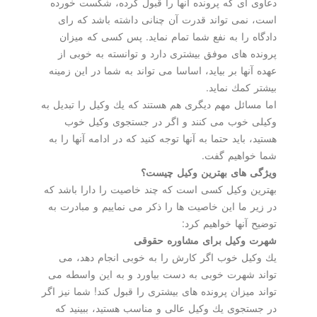
دعاوی ای كه پرونده آنها را قبول كرده، شكست خورده
است، نمی تواند قدرت آن چنانی داشته باشد كه رای
دادگاه را به نفع شما تمام نماید. پس كسی كه میزان
پرونده های موفق بیشتری دارد و توانسته به خوبی از
عهده آنها بر بیاید، اساسا می تواند به شما در این زمینه
بیشتر كمك نماید.
اما مسائل مهم دیگری هم هستند كه یك وكیل را تبدیل به
وكیلی خوب می كنند و اگر در جستجوی وكیل خوب
هستید، باید حتما به آنها توجه كنید كه در ادامه آنها را به
شما خواهیم گفت.
ویژگی های بهترین وكیل چیست؟
بهترین وكیل كسی است كه چند خاصیت را دارا باشد كه
در زیر ما این خاصیت ها را ذكر می نماییم و مبادرت به
توضیح آنها خواهیم كرد:
شهرت وكیل برای مشاوره حقوقی
یك وكیل خوب اگر كارش را به خوبی انجام دهد، می
تواند شهرت خوبی به دست بیاورد و به این واسطه می
تواند میزان پرونده های بیشتری را قبول كند! شما نیز اگر
در جستجوی یك وكیل عالی و مناسب هستید، ببینید كه