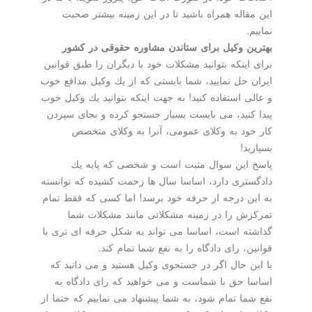
این مقاله همراه باشید تا در این زمینه بیشتر صحبت
نماییم.
بهترین وكیل برای ستاندن مشاوره حقوقی در كشور
برای اینكه بتوانید مشكلات خود با دیگران را طبق قوانین
ایران حل نمایید، شما بایستی كه از یك وكیل مدافع خوب
و عالی استفاده كنید! به جهت اینكه بتوانید یك وكیل خوب
پیدا كنید، می بایست بسیار جستجو كرده و بجای سپردن
كار خود به وكلای عمومی، آنرا به وكلای متخصص
بسپارید!
پاسخ این سوال مثبت است و شخصی كه پایه یك
دادگستری دارد، اساسا سال ها زحمت كشیده كه توانسته
به این درجه از حرفه خود برسد! اما كسی كه فقط تمام
تمركزش را در زمینه مشكلاتی مانند مشكلات شما
گذاشته است، اساسا می تواند به شكل حرفه ای تری با
قوانین، رای دادگاه را به نفع شما تمام كند.
با این حال اگر در جستجوی وكیل هستید و می دانید كه
اساسا حق با شماست و می خواهید كه رای دادگاه به
نفع شما تمام شود، به شما پیشنهاد می نماییم كه حتما از