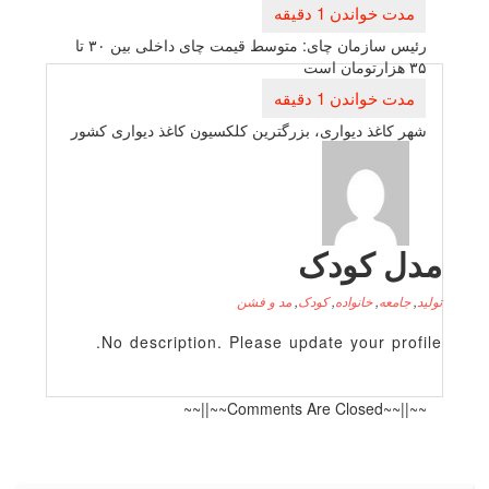
راهبری
نوشته
رئیس سازمان چای: متوسط قیمت چای داخلی بین ۳۰ تا
۳۵ هزارتومان است
شهر كاغذ دیواری، بزرگترین كلكسیون كاغذ دیواری كشور
دل کودک
لید
,
جامعه
,
خانواده
,
کودک
,
مد و فشن
No description. Please update your profile
~~||~~Comments Are Closed~~||~~