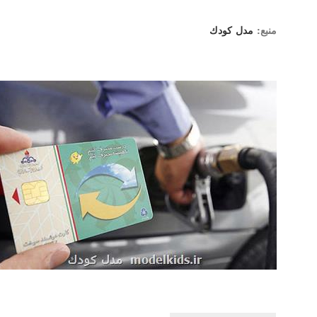
منبع:
مدل كودك