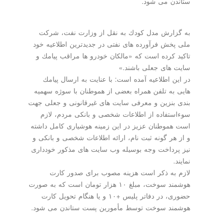
ستاندن می شود.
به گزارش مدل كودك به نقل از وزارت نفت، شركت
ملی پخش فرآورده های نفتی در جدیدترین اطلاعیه خود
تاكید كرده است كه «مالكان خودرو ها مراقب پیامك و
سایت های جعلی باشند.»
در این اطلاعیه آمده است: با عنایت به ارسال پیامك
هایی به تلفن همراه بعضی از هموطنان با سوژه سهمیه
بندی بنزین و معرفی سایت های غیرقانونی و جعلی جهت
سوءاستفاده از اطلاعات شخصی و بانكی مردم، لازم
است هموطنان عزیز در این زمینه هوشیاری كامل داشته
و از هر گونه ثبت نام، ارائه اطلاعات شخصی و بانكی و
نیز پرداخت وجه بوسیله وب سایت های مذكور خودداری
نمایند.
لازم به ذكر است هزینه مصوب برای صدور كارت
هوشمند سوخت، مبلغ ۱۰ هزار تومان است كه به صورت
حضوری، در دفاتر پلیس +۱۰ و یا هنگام تحویل كارت
هوشمند سوخت توسط مأمورین پست ستاندن می شود.