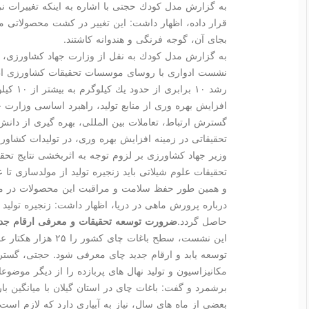
به گزارش مدل كودك حجتی با اشاره به اینكه تغییرات ن
قرار داده، اظهار داشت: این تغییر در كشت محصولاتی مث
بجای آن، گوجه فرنگی و هندوانه كاشتند.
نشست ادواری با روسای موسسات تحقیقات كشاورزی اظه
رشد ۱۰ ب
افزایش بهره وری از منابع تولید، راهبرد اساسی وزارت 
گسترش ارتباط، تعاملات بین المللی، بهره گیری از دانش 
تحقیقاتی در زمینه افزایش بهره وری، در تولیدات كشاو
وزیر جهاد كشاورزی بر لزوم توجه به اثربخشی نتایج تحق
تحقیقات علوم شیلاتی باید زنجیره تولید از مولدسازی تا 
و همین طور حفظ سلامت و مراقبت این محصولات در مقاب
درباره پرورش ماهی در دریا، اظهار داشت: زنجیره تولید م
حاصل گردد.
ضرورت توسعه تحقیقات و معرفی ارقام جدی
این نشست، سطح باغات چ
توسعه یابد و ارقام جدید چای معرفی شود. حجتی، گستر
مكانیزاسیون و تولید نهال های پربازده را از دیگر موضوع
بعضی از ماه های سال، نیاز به آبیاری دارد كه لازم است 