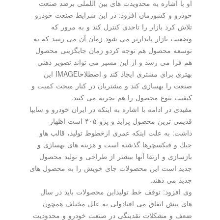
او با اشاره به محدویدت های بین اللملی برضد صنعت
خودرو و كشورمان افزود: در این شرایط صنعت خودرو
تلاش كرد بازار را تاحدی كنترل كند و به مرور كه
وضعیت بازار پایدارتر می شود زمان آن می رسد كه به
توسعه محصول هم توجه كردو زمان جایگزینی محصول
هم فرا می رسد و از این مسیر می تواند تصویر ذهنی
بهتری برای مشتری ایجاد كند و اصطلاحاIMAGE این
صنعت را بهسازی كند و مشتریان در كنار مبحث كمیت و
كیفیت تنوع محصول را هم تجربه می كنند.
مفیدی در ادامه با اشاره به اینكه در ایران خودرو و سایپا
قدیمی ترین محصول پراید و پژو ۴۰۵ است اظهار
داشت: به علت اینكه عمری ازخطوط تولید، قالب هاو
جیك و فیكسچرها گذشته است و هزینه های بهسازی و
بازسازی و ارتقا آنها بیشتر از طراحی و تولید محصول
جدید است این محصولات جای خویش را به محصول های
جدید می دهند.
وی افزود: توقف خط تولیداین محصولات باید در سال
های پیش اتفاق می افتادولی به علل مختلف همچون
ضعف و مشكلات نقدینگی در صنعت خودرو و محدودیت