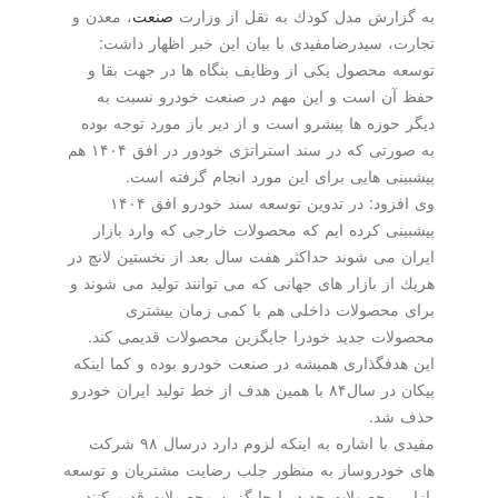
به گزارش مدل كودك به نقل از وزارت
صنعت
، معدن و
تجارت، سیدرضامفیدی با بیان این خبر اظهار داشت:
توسعه محصول یكی از وظایف بنگاه ها در جهت بقا و
حفظ آن است و این مهم در صنعت خودرو نسبت به
دیگر حوزه ها پیشرو است و از دیر باز مورد توجه بوده
به صورتی كه در سند استراتژی خودور در افق ۱۴۰۴ هم
پیشبینی هایی برای این مورد انجام گرفته است.
وی افزود: در تدوین توسعه سند خودرو افق ۱۴۰۴
پیشبینی كرده ایم كه محصولات خارجی كه وارد بازار
ایران می شوند حداكثر هفت سال بعد از نخستین لانچ در
هریك از بازار های جهانی كه می توانند تولید می شوند و
برای محصولات داخلی هم با كمی زمان بیشتری
محصولات جدید خودرا جایگزین محصولات قدیمی كند.
این هدفگذاری همیشه در صنعت خودرو بوده و كما اینكه
پیكان در سال۸۴ با همین هدف از خط تولید ایران خودرو
حذف شد.
مفیدی با اشاره به اینكه لزوم دارد درسال ۹۸ شركت
های خودروساز به منظور جلب رضایت مشتریان و توسعه
بازار، محصولات جدید را جایگزین محصولات قدیم كنند