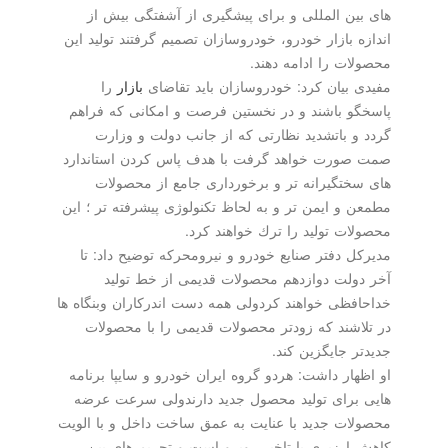
های بین المللی و برای پیشگیری از آشفتگی بیش از
اندازه بازار خودرو، خودروسازان تصمیم گرفتند تولید این
محصولات را ادامه دهند.
مفیدی بیان كرد: خودروسازان باید تقاضای
بازار
را
پاسخگو باشند و در نخستین فرصت و امكانی كه فراهم
گردد و باتشدید نظارتی كه از جانب دولت و وزارت
صمت صورت خواهد گرفت با هدف پاس كردن استاندارد
های سختگیرانه تر و برخورداری جامع از محصولات
مطمعن و ایمن تر و به لحاظ تكنولوژی پیشرفته تر ؛ این
محصولات تولید را ترك خواهند كرد.
مدیركل دفتر صنایع خودرو و نیرومحركه توضیح داد: تا
آخر دولت دوازدهم محصولات قدیمی از خط تولید
خداحافظی خواهند كردولی همه دست اندركاران وبنگاه ها
در تلاشند كه زودتر محصولات قدیمی را با محصولات
جدیدتر جایگزین كند.
او اظهار داشت: هردو گروه ایران خودرو و سایپا برنامه
هایی برای تولید محصول جدید دارندولی سرعت عرضه
محصولات جدید با عنایت به عمق ساخت داخل و با الویت
كاهش ارزبری با تاخیر روبرو است و تحریم های بین