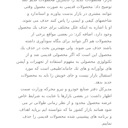
توضیح داد: محصولات قدیمی به صورت معمول وقتی
نتوانند مشتری در بازار بدست بیاورند و استاندارد و
شاخصهای كیفی و ایمنی را پاس كنند حذف می شوند.
او با اشاره به اینكه علل مختلف برای حذف یك محصول
وجود دارد، اضافه كرد: در بعضی مواقع برخی از
محصولات هم اگر نتوانند برای بنگاه سودآوری داشته
باشند حذف می شوند. ولی مهمترین بحث در حذف یك
محصول این است كه اگر محصولی قدیمی شد و از
تكنولوژی محصولی به مفهوم استفاده از تجهیزات و آپشن
های نوآورانه و های تك جاماند؛طبیعی است كه مورد
استقبال بازار نیست و جای خویش را باید به محصولات
جدید بدهد.
مدیركل دفتر صنایع خودرو و نیرو محركه وزارت صمت
اظهار داشت: در بعضی بازارها با عنایت به شرایط خاص
عرضه محصول محدود و از نظر زمانی طولانی تر می
شود همانند بازار كشور ما كه نتوانسته ایم برپایه اهداف
و برنامه های پیشبینی شده محصولات قدیمی را حذف
نماییم.