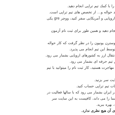
ا با كمك تیم تراپی انجام دهید.
ند حواله و… از تخصص های تیم تراپی است.
شاید علاقمند باشید كه برای ادامه تحصیل به كشور های اروپایی و آمریكایی سفر كنید، ووچر gre یكی
راحتی انجام دهید و همین طور برای ثبت نام آزمون
ترن یونیون را در نظر گرفت كه كار حواله
سط این تیم انجام می پذیرد.
قال ارز به كشورهای اروپایی بشمار می رود.
 تیم حرفه ای بشمار می رود.
اجرت هستید، كار ثبت نام را میتوانید با تیم
یت سر بزنید.
ات تیم تراپی حساب كنید.
 ایران بشمار می رود كه با سالها فعالیت در
 شما را می داند، كافیست به این سایت سر
 بهره ببرید.
 آن هیچ نظری ندارد.