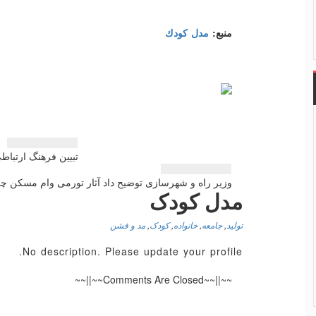
منبع:
مدل كودك
راهبری
تبیین فرهنگ ارتبا
نوشته
وزیر راه و شهرسازی توضیح داد آثار تورمی وام مسكن چ
مدل کودک
تولید
,
جامعه
,
خانواده
,
کودک
,
مد و فشن
No description. Please update your profile.
~~||~~Comments Are Closed~~||~~