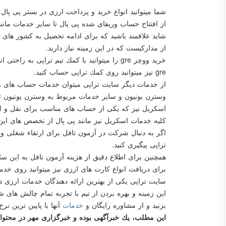
شما میتوانید انواع خرید و پرداخت ارزی در بستر پی پال ر
از افتتاح حساب وریفای شده پی پال تا سایر خدمات مان
از مداركیست كه در این زمینه نیاز دارید.
خرید ووچر gre را میتوانید با كمك تیم تراپی به 
gre نیز میتوانید روی كمك تراپی حساب كنید.
از خدمات دیگر سایت تراپی میتوان خدمات حساب های وس
وسترن یونیون و سایر خدمات مربوط به وسترن یونیون تو
اسكریل نیز كه یكی از حساب های مناسب برای نقل و انت
كلیه خدمات اسكریل نیز مانند پی پال از تخصص های این
اگر به دنبال شركت در آزمون تافل برای ارتقاء شغلی و مه
تراپی پیگیری كنید.
همچنین برای اطلاع دقیق از هزینه آزمون تافل به این سا
برای دریافت انواع كارت های ارزی نیز میتوانید روی خدم
سایت تراپی یكی از بهترین ارائه دهندگان خدمات ارزی در
این زمینه و بهره بردن از تیم با تجربه تمام چالش های
بزنید و از مشاوره رایگان و
خدمات
آنها با پایین ترین نرخ،
این مطلب، یك خبرآگهی بوده و خبرگزاری مهر در محتوای