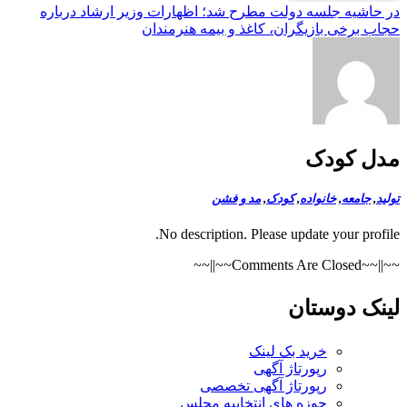
اشیه جلسه دولت مطرح شد؛ اظهارات وزیر ارشاد درباره
 برخی بازیگران، كاغذ و بیمه هنرمندان
ل کودک
,
جامعه
,
خانواده
,
کودک
,
مد و فشن
No description. Please update your prof
~~||~~Comment
ک دوستان
خرید بک لینک
رپورتاژ آگهی
رپورتاژ آگهی تخصصی
حوزه های انتخابیه مجلس