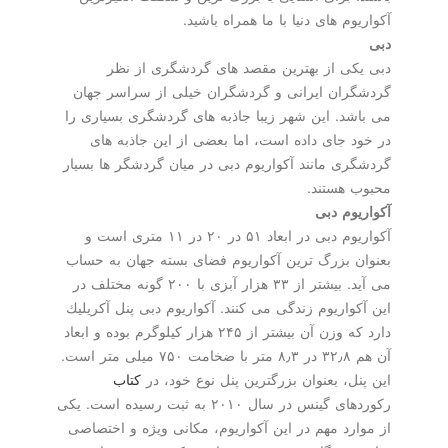
آكواریوم های دنیا با ما همراه باشید.
دبی
دبی یكی از بهترین مقصد های گردشگری از نظر
گردشگران ایرانی و گردشگران خیلی از سراسر جهان
می باشد. این شهر زیبا جاذبه های گردشگری بسیاری را
در خود جای داده است، اما بعضی از این جاذبه های
گردشگری مانند آكواریوم دبی در میان گردشگر ها بسیار
محبوب هستند.
آكواریوم دبی
آكواریوم دبی در ابعاد ۵۱ در ۲۰ در ۱۱ متری است و
بعنوان بزرگ ترین آكواریوم فضای بسته جهان به حساب
می آید. بیشتر از ۳۳ هزار آبزی با ۲۰۰ گونه مختلف در
این آكواریوم زندگی می كنند. آكواریوم دبی پنل آكریلیك
دارد كه وزن آن بیشتر از ۲۴۵ هزار كیلوگرم بوده و ابعاد
آن هم ۳۲٫۸ در ۸٫۳ متر با ضخامت ۷۵۰ میلی متر است.
این پنل، بعنوان بزرگترین پنل نوع خود، در
كتاب
ركوردهای گینس در سال ۲۰۱۰ به ثبت رسیده است. یكی
از موارد مهم در این آكواریوم، مكانی ویژه و اختصاصی