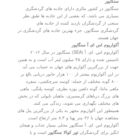
سنگاپور
سنگاپور در كشور مالزی دارای جاذبه های گردشگری
بسیاری می باشد، كه بعضی از این جاذبه ها طبق نظر
سنجی از گردشگران بازدید كننده از جاذبه های
گردشگری سنگاپور، جزء بهترین جاذبه های گردشگری در
جهان هستند.
آكواریوم اس ای آ سنگاپور
آكواریوم اس. ای. آ (SEA) سنگاپور در سال ۲۰۱۲
تاسیس شده و دارای ۴۵ میلیون لیتر آب است و به همین
جهت از بزرگترین آكواریم های جهان به حساب می آید.
در این آكواریوم بیشتر از ۱۰۰ هزار جانور دریایی بالغ بر
۸۰۰ گونه مختلف از جمله: كوسه سرچكشی، سفره
ماهی مانتا، گونه دلفین پوزه بطری، كوسه پلنگی، ماهی
های بزرگ دریاهای گرمسیری، ماهیان ناپولی كه در بخش
های مختلف نگهداری می شوند، زندگی می كنند.
همینطور این آكواریوم مجهز به یكی از بزرگترین پنل های
مشاهده جهان با ۳۶ متر پهنا و ۸.۳ متر ارتفاع است.
آكواریوم اس. ای. آ سنگاپور محلی بسیار جذاب و هیجان
انگیز برای گردشگران
تور كوالا سنگاپور
است و با