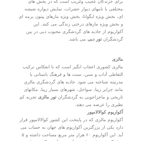
برای خزندگان عجیب وغریب است كه در بخش های
مختلفی با نامهای دیوار حشرات، نمایش دیواره شیشه
ای، بخش ویژه ایگوانا، بخش ویژه مارهای پیتون برمه ای
و بخش ویژه مارهای درختی زندگی می كنند. این
آكواریوم از جاذبه های گردشگری محبوب دبی در بین
گردشگران
تور دبی
می باشد.
مالزی
مالزی كشوری اعجاب انگیز است كه با انعكاس تركیب
التقاطی آداب و سنن، سنت ها و فرهنگ باستانی با
مدرنیته شناخته می شود. جاذبه های گردشگری مالزی
مانند جزایر زیبا، سواحل، شهرهای بسیار زیبا، مكانهای
تاریخی و ماجراجویی به گردشگران
تور مالزی
تجربه كم
نظیری را عرضه می دهند.
آكواریوم كوالالامپور
آكواریوم مالزی كه در پایتخت این كشور كوالالامپور قرار
دارد یكی از بزرگترین آكواریوم های جهان به حساب می
آید. این آكواریوم ۶۰ هزار متر مربع مساحت داشته و ۵