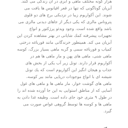
هزار گونه مختلف ماهی و آبزی در آن زندگی می كنند.
آبزیان گوناگونی كه تنها در قعر اقیانوس ها یافت می
شوند. این آكواریوم زیبا در نزدیكی برج های دو قلوی
پتروناس مالزی كه یكی دیگر از جاهای دیدنی مالزی می
باشد واقع شده است. وجود ویدئو پرژكتور و انواع
تجهیزات پیشرفته كمك شایانی در بهتر مشاهده كردن این
آبزیان می كند. همینطور خزندگانی مانند قورباغه درختی
كمیاب و قورباغه سمی و گربه ماهی بسیار بزرگ، كوسه
ماهی شنی، ماهی های پهن و مار ماهی ها هم در
آكواریوم قرار دارند. تونل زیر آب یكی از بخش های
جذاب و هیجان انگیز این آكواریوم است كه یك تونل
شیشه ای با انواع موجودات دریایی مانند ببر كوسه،
ماهی های گوشت خوار، مار ماهی ها و ماهی های غول
آسایی كه از مناطق استوایی به این جا آورده شده اند را
در طول ۹ متری خود جای داده است. وظیفه غذا دادن به
ماهی ها و كوسه ها توسط گروهی غواص صورت می
گیرد.