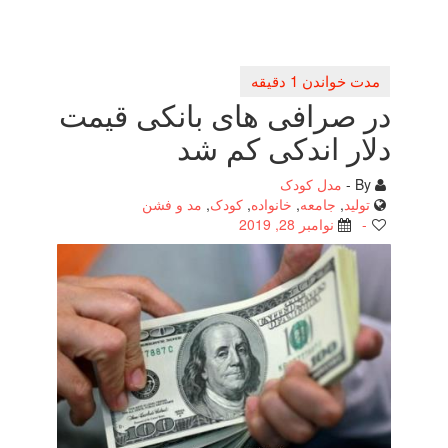
در صرافی های بانكی قیمت
دلار اندكی كم شد
By -
مدل کودک
تولید
,
جامعه
,
خانواده
,
کودک
,
مد و فشن
-
نوامبر 28, 2019