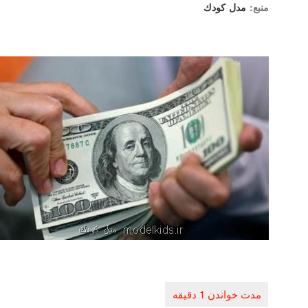
منبع:
مدل كودك
راهبری