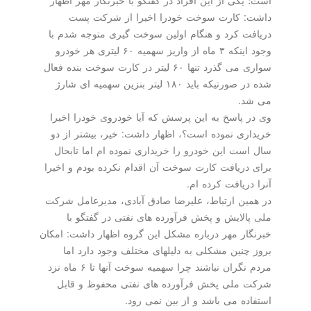
است؛ یكی از این افراد در گفتگو با خبرنگار مهر اظهار
داشت: كارت سوخت خودرا اخیرا از شركت پست
دریافت كرد و هنگام اولین سوخت گیری متوجه شدم با
وجود اینكه ۳ ماه از واریز سهمیه ۶۰ لیتری هر خودرو
سواری می گذرد تنها ۶۰ لیتر در كارت سوخت بنده فعال
شده در صورتیكه باید ۱۸۰ لیتر بنزین سهمیه ای شارژ
می شد.
وی در پاسخ به این پرسش كه آیا خودروی خودرا اخیرا
خریداری نموده است؟، اظهار داشت: خیر، بیشتر از دو
سال است این خودرو را خریداری نموده ام اما تابحال
برای دریافت كارت سوخت آن اقدام نكرده بودم و اخیرا
آنرا دریافت كرده ام.
در همین ارتباط، علیرضا صادق آبادی، مدیرعامل شركت
ملی پالایش و پخش فرآورده های نفتی در گفتگو با
خبرنگار مهر درباره مشكل این گروه اظهار داشت: امكان
بروز چنین مشكلی به دلیلهای مختلف وجود دارد اما
مردم نگران نباشند چرا سهمیه سوخت آنها تا ۶ ماه نزد
شركت ملی پخش فرآورده های نفتی محفوظ و قابل
استفاده می باشد و از بین نمی رود.