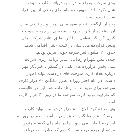
بندی سوخت بموقع مبادرت به دریافت كارت سوخت
شان نكرده اند، سهمیه دو ماه برای بعضی از این افراد
شارژ نشده است.
پس از بازگشت نظام سهمیه ای بنزین و دو نرخی شدن
آن استفاده از كارت سوخت شخصی در چرخه سوخت
گیری گردنگیر قطعی پیدا كرد. طبق اعلام شركت ملی
پخش فرآورده های نفتی در نتیجه چنین اقدامی شاهد
حدود ۲۰ میلیون لیتر صرفه جویی بنزین بودیم.
چندی پیش شهرام رضایی، مدیر برنامه ریزی شركت
ملی پخش فرآورده های نفتی در گفتگو با خبرنگار مهر
درباره تعداد كارت سوخت های در دست تولید اظهار
داشت: در ایام اخیر روزانه بطور میانگین ۷۰ هزار كارت
سوخت برای تولید به ما ارجاع داده شد، این در حالیست
كه ظرفیت تولید كارت سوخت ما در روز ۳۰ هزار كارت
است.
وی اضافه كرد: الان ۸۰۰ هزار درخواست تولید كارت
داریم كه عدد میانگین ۷۰ هزار درخواست جدید در روز به
این رقم اضافه می شود. ما در ماه های گذشته چندین
مرتبه از مردم درخواست كردیم كه مبادرت به دریافت