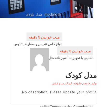
راهبری
نوشته
انواع خاص تندیس و سفارش تندیس
آشنایی با تجهیزات آشپزخانه هتل
دل کودک
لید
,
جامعه
,
خانواده
,
کودک
,
مد و فشن
No description. Please update your profile
~~||~~Comments Are Closed~~||~~