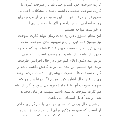
كارت سوخت خود كنند و حتی یك بار سوخت گیری با
كارت سوخت شخصی داشته باشند تا مشكلات احتمالی
سریع تر برطرف شود. با این وجود خیلی از مردم دراین
زمینه اقدامی انجام ندادند و الان با حجم زیادی از
درخواست مواجه هستیم.
این مقام مسؤول درباره مدت زمان تولید كارت سوخت
نیز توضیح داد: قبل از ایام سهمیه بندی سوخت، مدت
زمان تولید كارت سوخت بین ۲ تا ۳ هفته بود كه حالا به
حدود یك ماه تا یك ماه و نیم رسیده است، البته نمی
توانم عدد دقیق اعلام كنم چون در حال افزایش ظرفیت
تولید خود هستیم این عدد می تواند كاهش داشته باشد و
كارت سوخت ها با سرعت بیشتری به دست مردم برسد.
وی در عین حال اشاره كرد: مردم نگران نباشند چونكه
سهمیه سوخت آنها تا ۶ ماه ذخیره می شود و اگر یك ماه
هم كارت سوخت نداشته باشند سهمیه هر ماه، ذخیره
شده و بعداً قابل استفاده می باشد.
در همین حال برخی تماسهای مردمی با خبرگزاری حاكی
از آنست كه سهمیه مذكور برای این افراد شارژ نشده