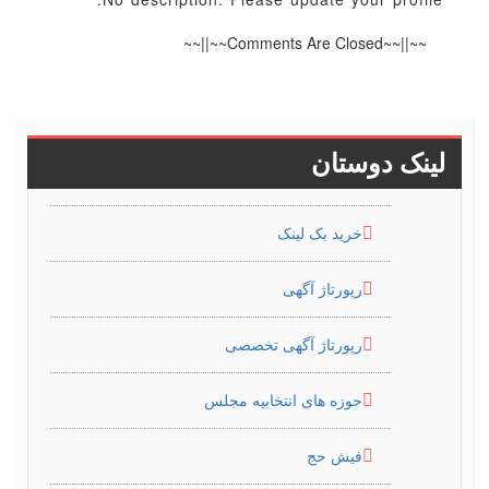
~~||~~Comments Are Closed~~||~~
لینک دوستان
خرید بک لینک
رپورتاژ آگهی
رپورتاژ آگهی تخصصی
حوزه های انتخابیه مجلس
فیش حج