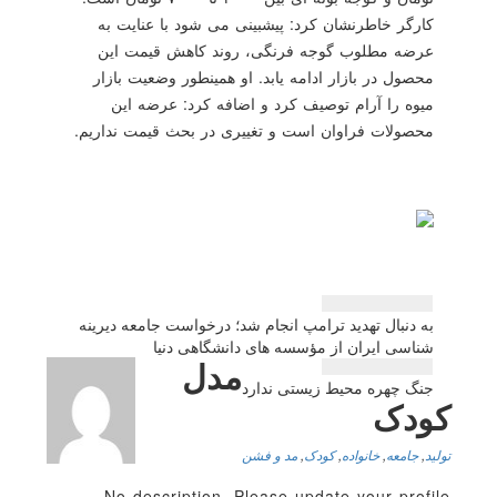
كارگر خاطرنشان كرد: پیشبینی می شود با عنایت به
عرضه مطلوب گوجه فرنگی، روند كاهش قیمت این
محصول در بازار ادامه یابد. او همینطور وضعیت بازار
میوه را آرام توصیف كرد و اضافه كرد: عرضه این
محصولات فراوان است و تغییری در بحث قیمت نداریم.
راهبری
به دنبال تهدید ترامپ انجام شد؛ درخواست جامعه دیرینه
نوشته
شناسی ایران از مؤسسه های دانشگاهی دنیا
مدل
جنگ چهره محیط زیستی ندارد
کودک
تولید
,
جامعه
,
خانواده
,
کودک
,
مد و فشن
No description. Please update your profile.