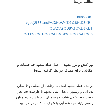
مطالب مرتبط:
https://xn--
pgboj2fl38c.net/%D8%AA%D9%88%D8%B1-
%DA%A9%DB%8C%D8%B4-
%D9%86%D9%88%D8%B1%D9%88%D8%B2
تور کیش و تور مشهد – هتل عماد مشهد چه خدمات و
امکاناتی برای مسافر در نظر گرفته است؟
در هتل عماد مشهد امکانات رفاهی از جمله دو تا سالن
پذیرایی و رستوران هتل عماد مشهد با ظرفیت ۱۸۵نفر،
فست فود، کافی شاپ و رستوران بام با دید حرم مطهر
رضوی (ع)، مجموعه آبی با ظرفیت ۳۰نفر در هر نوبت ،