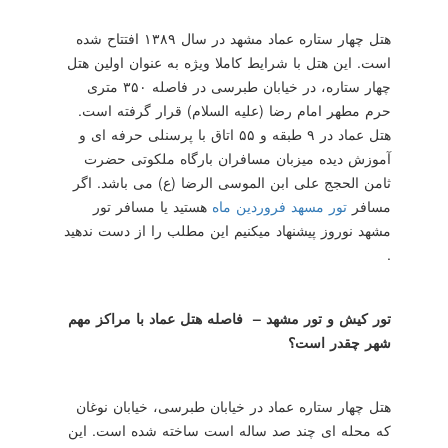
هتل چهار ستاره عماد مشهد در سال ۱۳۸۹ افتتاح شده
است. این هتل با شرایط کاملا ویژه به عنوان اولین هتل
چهار ستاره، در خیابان طبرسی در فاصله ۳۵۰ متری
حرم مطهر امام رضا (علیه السلام) قرار گرفته است.
هتل عماد در ۹ طبقه و ۵۵ اتاق با پرسنلی حرفه ای و
آموزش دیده میزبان مسافران بارگاه ملکوتی حضرت
ثامن الحجج علی ابن الموسی الرضا (ع) می‌ باشد. اگر
مسافر
تور مسهد فروردین ماه
هستید یا مسافر تور
مشهد نوروز پیشنهاد میکنیم این مطلب را از دست ندهید
.
تور کیش و تور مشهد – فاصله هتل عماد با مراکز مهم
شهر چقدر است؟
هتل چهار ستاره عماد در خیابان طبرسی، خیابان نوغان
که محله ای چند صد ساله است ساخته شده است. این