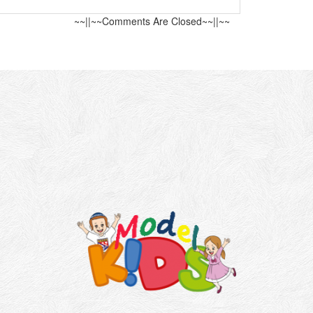
~~||~~Comments Are Closed~~||~~