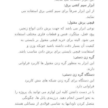
ابزار سیم كشی برق:
از این ابزار صرفاً برای سیم كشی برق استفاده می
نمایند.
قیچی برش مفتول:
نوعی ابزار می باشد كه جهت برش دادن انواع زنجیر،
پیچ، قفل، میلگرد، فنس و قطعات فلزی مختلف استفاده
می شود. البته برای خرید قیچی مفتول بر بایستی به
كیفیت آن بسیار دقت داشته باشید چونكه وزن و
استقامت قیچی بایستی برای برش دادن مناسب باشد.
گره زن دستی:
این ابزار به منظور گره زدن مفتول ها كاربرد فراوانی
دارند.
دستگاه گره زن دستی:
این دستگاه برای گره زدن شبكه های مش كاربرد
فراوانی دارد.
با در دست داشتن كلیه این لوازم می توانید یك پروژه را
به نحو احسن انجام دهید. درزبندی پانل ها، چگونگی
متصل كردن ناودانیها به شاسی فولادی از مسائلی هستند