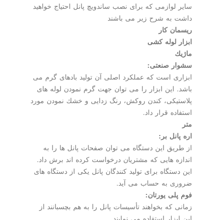
سایر لوازمی كه برای نصب ساندویچ پانل احتیاج خواهید
داشت به شرح زیر می باشند
ریسمان كار
ابزار لوله كشی
ماژیك
سشوار صنعتی:
ابزاری است كه عملكرد اصلی آن تولید بادهای گرم می
باشد. این ابزار را می توان جهت گرم نمودن لوله های
پلاستیكی، كندن روكش، رنگ زدایی و خشك نمودن مورد
استفاده قرار داد.
متر
اره پانل بر:
از طریق این دستگاه می توان صفحات پانل ها را به
اندازه هایی كه مشتریان درخواست كرده اند برش داد.
این دستگاه برای تولید كنندگان پانل یكی از دستگاه های
ضروری به حساب می آید.
فوم پلی یورتان:
زمانی كه بخواهند تأسیسات پانل را به هم بچسبانند از
این ابزار استفاده می نمایند.