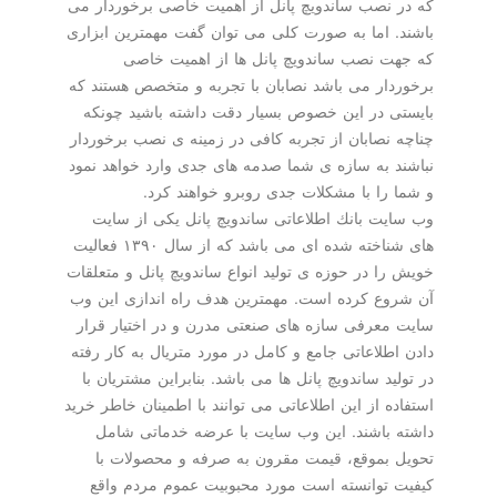
كه در نصب ساندویچ پانل از اهمیت خاصی برخوردار می
باشند. اما به صورت كلی می توان گفت مهمترین ابزاری
كه جهت نصب ساندویچ پانل ها از اهمیت خاصی
برخوردار می باشد نصابان با تجربه و متخصص هستند كه
بایستی در این خصوص بسیار دقت داشته باشید چونكه
چناچه نصابان از تجربه كافی در زمینه ی نصب برخوردار
نباشند به سازه ی شما صدمه های جدی وارد خواهد نمود
و شما را با مشكلات جدی روبرو خواهند كرد.
وب سایت بانك اطلاعاتی ساندویچ پانل یكی از سایت
های شناخته شده ای می باشد كه از سال ۱۳۹۰ فعالیت
خویش را در حوزه ی تولید انواع ساندویچ پانل و متعلقات
آن شروع كرده است. مهمترین هدف راه اندازی این وب
سایت معرفی سازه های صنعتی مدرن و در اختیار قرار
دادن اطلاعاتی جامع و كامل در مورد متریال به كار رفته
در تولید ساندویچ پانل ها می باشد. بنابراین مشتریان با
استفاده از این اطلاعاتی می توانند با اطمینان خاطر خرید
داشته باشند. این وب سایت با عرضه خدماتی شامل
تحویل بموقع، قیمت مقرون به صرفه و محصولات با
كیفیت توانسته است مورد محبوبیت عموم مردم واقع