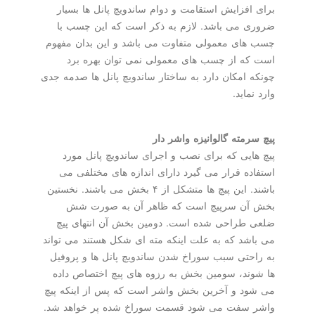
برای افزایش استقامت و دوام ساندویچ پانل ها بسیار
ضروری می باشد. لازم به ذكر است كه این چسب با
چسب های معمولی متفاوت می باشد و این بدان مفهوم
است كه از چسب های معمولی نمی توان بهره برد
چونكه امكان دارد به ساختار ساندویچ پانل ها صدمه جدی
وارد نماید.
پیچ سرمته گالوانیزه واشر دار
پیچ هایی كه برای نصب و اجرای ساندویچ پانل مورد
استفاده قرار می گیرد دارای اندازه های مختلفی می
باشند. این پیچ ها متشكل از ۴ بخش می باشند. نخستین
بخش آن سرپیچ است كه ظاهر آن به صورت شش
ضلعی طراحی شده است. دومین بخش آن انتهای پیچ
می باشد كه به علت اینكه مته ای شكل هستند می تواند
به راحتی سبب سوراخ شدن ساندویچ پانل ها و پروفیل
ها شوند، سومین بخش به رزوه های پیچ اختصاص داده
می شود و آخرین بخش واشر است كه پس از اینكه پیچ
واشر سفت می شود قسمت سوراخ شده پر خواهد شد.