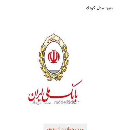
منبع:
مدل كودك
راهبری