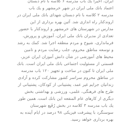
ایران، اخیرا یك باب مدرسه ۶ كلاسه با نام دبستان
اعتماد بانك ملی ایران در شهر خرمشهر و یك باب
مدرسه ۲ كلاسه با نام دبستان شهدای بانك ملی ایران در
اروندكنار راه اندازی شد. آئین بهره برداری از این
مدارس در شهرستان های خرمشهر و اروندكنار با حضور
تعدادی از مدیران بانك ملی ایران، آموزش و پرورش،
فرمانداری، شیوخ و مردم منطقه اجرا شد. كمك به رشد
و توسعه مناطق محروم، جلب رضایت مردم و تامین
محیط های آموزشی در شأن دانش آموزان ایران عزیز،
قسمتی از مسئولیت اجتماعی بانك ملی ایران است. بانك
ملی ایران تا كنون در ساخت و تجهیز ۱۲۰ باب مدرسه
در مناطق محروم سراسر كشور مشاركت كرده و آزادی
زندانیان جرایم غیر عمد، پشتیبانی از كودكان، پشتیبانی از
طرح های فرهنگی، علمی، ورزشی و بهداشتی بخش
دیگری از كارهای عام المنفعه این بانك است. همین طور
یك باب مدرسه ۳ كلاسه در بخش رُفَیِع شهرستان
سوسنگرد با پیشرفت فیزیكی ۹۸ درصد در ایام آینده به
بهره برداری خواهد رسید.