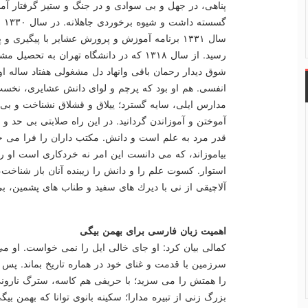
پناهی، در جهل و بی سوادی و در جنگ و ستیز گرفتار آم
گسس
سال ۱۳۳۱ برنامه آموزش و پرورش عشایر با پیگیر
شوق دیدار رحمان باقی وانهاد دل مشغولی هفتاد ساله او 
انفسی. هم او بود كه پرچم و لوای دانش عشایری، نخست
مدارس ایلی، سایه گسترد؛ ییلاق و قشلاق نشناخت و بی
آموختن و آموزاندن گردانید. در این راه صلابتی بی حد و
قدر مرد به علم است و دانش. مكتب داران را فرا می خو
بیاموزاند، كه می دانست این امر نه خردكاری است او 
استوار. كسوت علم را و دانش را زیبنده آنان باز شناخت،
آلاچیقی از نی با دیرك های سفید و طناب های پشمین، ب
اهمیت زبان فارسی برای بهمن بیگی
كمالی بیان كرد: او جای خالی ایل را نمی خواست. او م
سرزمین با قدمت و غنای خود در هماره تاریخ بماند. پس ح
را همتش را می سزید؛ با حریفی هم كاسه، سترگ نارون
بزرگ زنی از تبیره مدارا؛ سكینه بانوی توانا كه بهمن بیگ