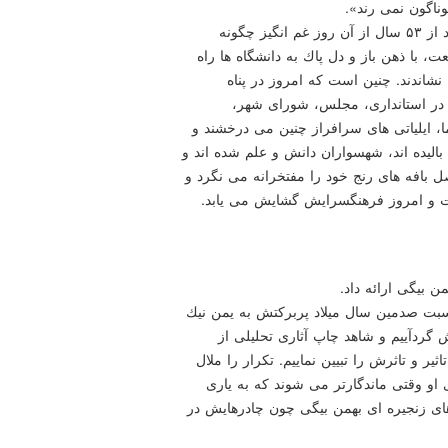
ناگون نمی رند».
كمالی افزود: و اینك كجاست استاد بهمن بیگی تا ببیند بعد از ۵۳ سال از آن روز غم انگیز چگونه
 با ذهن باز و دل پاك به دانشگاه ها راه
نشاندند. چنین است كه امروز در پناه
، در استانداری، مجلس، شورای شهر،
ا، ایلیاتی های سرافراز چنین می درخشند و
بالیده اند، شهسواران دانش و علم شده اند و
صل بافه های رنج خود را مفتخرانه می نگرد و
ست و امروز فرهنگسرایش گشایش می یابد.
ن بیگی ارائه داد.
ینك بر ماست كه سال ۱۳۹۹ را به مناسبت صدمین سال میلاد پربركتش به یمن نیك
گردآییم و شاهد چاپ آثاری تحلیلی از
ر و تاثرش را تبیین نماییم. تكرار را ملال
ی او وقتی ماندگارتر می شوند كه به یاری
 های زنجیره ای بهمن بیگی چون چادرهایش در