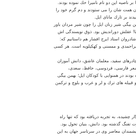
 ناصیه این دو نام نامیرا حك نموده بودند.
ن همت شان را می ستودند و دم گرم خود را
ند بر تارك مانای ایل.
 بیگی شیر زنان ایل را چون شیر مردان باور
ا! عقلش دوراندیش بود. ذوق نویسندگی اش
ادروان استاد ایرج افشار هم داستانیم كه:
ویراحمدی و ممسنی و كهكیلویه است. هر كسی
چادرهای سفید، معلمان عاشق، دانش آموزان
 شعر فارسی، فردوسی، حافظ، سعدی،
دند در همنوایی با كودكان ایل؛ بهمن بیگی
 قبیله های ترك و لر و عرب و بلوچ و تركمن
چشیده، به تجربه دریافته بود كه تنها راه
تفنگ گذشته بود. دانش، بنیان تحول بود.
دیشمندان معاصر وی در سرتاسر جهان به این