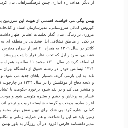
از دیگر اهداف راه اندازی چنین فرهنگسراهایی بیان كرد.
بهمن بیگی می خواست قسمتی از هویت این سرزمین بما
كوروش كمالی سروستانی، مدیرسازمان اسناد و كتابخانه
در یكی از مناطق قشلاقی ایل قشقایی در منطقه ای به 
كلانتر در سال ۱۳۰۹ به همراه ۲۰ ن
قشقایی، سردار ایل كه تحت نظر قرار داشت پیوستند.
او اضافه كرد: در سال ۱۳۱۰
۱۳۲۱ لیسانس خودرا در رشته حقوق از دانشگاه تهران
تابد. به ایل بازمی گردد. دستیار ایلخان جدید می شود. و
و لایحه دفاع از موكلی
و منتشر می كند و در نقد شیوه برخورد حكومت با عشایر
عشایر به پرخاش و خشم و ستیزه متوسل شود و موجب وی
افراد ساده، بدبخت و گرسنه شایسته تربیت و ترحم اند، 
كمالی اشاره كرد: بی شك برای تبیین نقش موثر محمد ب
زمین باید هم ایل را شناخت و هم شرایط زمانی و مكانی
مدیر دانشنامه فارس افزود: در آن روزگار به باور بهمن 