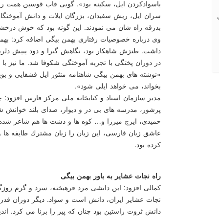
باسوادكردن ایل، سكینه بود». گویی قاب قوسین همت را بر
سران ایل، ریش سفیدان، بزرگان ایلات و دانش آموختگا
بدرقه راه شان می نمودند. این گونه بود كه خوش درخشید
وی درباره خصوصیات رفتاری بهمن بیگی اضافه كرد: بهمن
داشت. طنزش شاهكار بود، نگاهش گیرا و دود پیپش دلرب
در دوران پختگی با تجربه آموختگی شكوفا شد. ما نیز با ش
«نوشته های بهمن بیگی شاهنامه منثور ایل قشقایی و ب
بخواند، می خواهد ایلی شود».
مدیر سازمان اسناد و كتابخانه ملی مركز فارس افزود: 
پرشور، مدرسه های بی در و دیوار، صدای بلند خوانش
حمیدی، ایرج میرزا و… كوه ها و دشت ها هم شاعر شده بو
عاشق زبان فارسی، این زبان را زبان مشترك طایفه ها و
كرده بود.
راه نجات عشایر به باور بهمن بیگی
كمالی افزود: این دانشی مرد فرهیخته، سرد و گرم روزگار 
نجات عشایر ایران، دانش است و سواد. دیگر دوران قدرت 
دانش ثروت راستین بود چنان كه پیر را برنا می كرد. ان