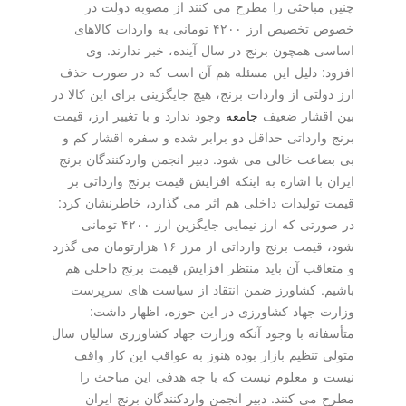
چنین مباحثی را مطرح می كنند از مصوبه دولت در
خصوص تخصیص ارز ۴۲۰۰ تومانی به واردات كالاهای
اساسی همچون برنج در سال آینده، خبر ندارند. وی
افزود: دلیل این مسئله هم آن است كه در صورت حذف
ارز دولتی از واردات برنج، هیچ جایگزینی برای این كالا در
بین اقشار ضعیف
جامعه
وجود ندارد و با تغییر ارز، قیمت
برنج وارداتی حداقل دو برابر شده و سفره اقشار كم و
بی بضاعت خالی می شود. دبیر انجمن واردكنندگان برنج
ایران با اشاره به اینكه افزایش قیمت برنج وارداتی بر
قیمت تولیدات داخلی هم اثر می گذارد، خاطرنشان كرد:
در صورتی كه ارز نیمایی جایگزین ارز ۴۲۰۰ تومانی
شود، قیمت برنج وارداتی از مرز ۱۶ هزارتومان می گذرد
و متعاقب آن باید منتظر افزایش قیمت برنج داخلی هم
باشیم. كشاورز ضمن انتقاد از سیاست های سرپرست
وزارت جهاد كشاورزی در این حوزه، اظهار داشت:
متأسفانه با وجود آنكه وزارت جهاد كشاورزی سالیان سال
متولی تنظیم بازار بوده هنوز به عواقب این كار واقف
نیست و معلوم نیست كه با چه هدفی این مباحث را
مطرح می كنند. دبیر انجمن واردكنندگان برنج ایران