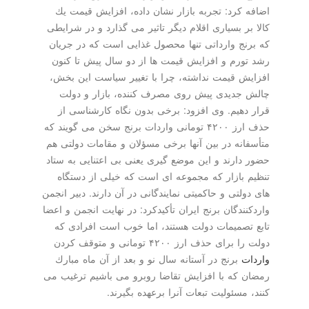
اضافه كرد: تجربه بازار نشان داده، افزایش قیمت یك
كالا بر بسیاری اقلام دیگر تاثیر می گذارد و در شرایطی
كه برنج وارداتی تنها محصول غذایی است كه در جریان
رشد تورم و افزایش قیمت ها از دو سال پیش تا كنون
افزایش قیمت نداشته، چرا با تغییر سیاست این بخش،
چالش جدیدی پیش روی مصرف كننده، بازار و دولت
قرار دهیم. وی افزود: برخی بدون نگاه كارشناسی از
حذف ارز ۴۲۰۰ تومانی واردات برنج سخن می گویند كه
متأسفانه در بین آنها برخی مسؤلان و مقامات دولتی هم
حضور دارند و این موضع گیری یعنی بی اعتنایی به ستاد
تنظیم بازار كه مجموعه ای است كه خیلی از دستگاه
های دولتی و حاكمیتی نمایندگانی در آن دارند. دبیر انجمن
واردكنندگان برنج ایران تأكیدكرد: در نهایت انجمن و اعضا
تابع تصمیمات دولت هستند، اما خوب است افرادی كه
دولت را برای حذف ارز ۴۲۰۰ تومانی و متوقف كردن
واردات
برنج در آستانه سال نو و بعد از آن ماه مبارك
رمضان كه با افزایش تقاضا روبرو می باشیم ترغیب می
كنند، مسئولیت تبعات آنرا برعهده بگیرند.