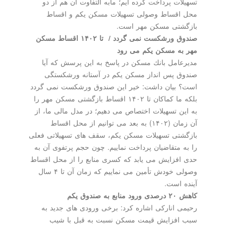
تسهیلات پرداخت كرده ایم؛ مابه التفاوت آن هم از دو
محل اقساط وصولی تسهیلات مسكن یكم و اقساط
بازگشتی مسكن مهر است.
صندوق ورشكست نمی گردد / ‏ ‬تا ۱۴۰۲ اقساط مسكن
مهر به مسكن یكم می رود
مدیرعامل بانك مسكن در پاسخ به این پرسش كه آیا
صندوق پس انداز مسكن یكم در آستانه ورشكستگی
است؟ بیان داشت: خیر این صندوق ورشكست نمی گردد
بلكه ما كماكان تا ۱۴۰۲ اقساط بازگشتی مسكن مهر را
به این تسهیلات اختصاص می دهیم؛ در مدل مالی ما، از
آن زمان (۱۴۰۲) به بعد می توانیم از محل اقساط
بازگشتی تسهیلات مسكن یكم، سقف های تسهیلاتی فعلی
را به متقاضیان پرداخت نماییم. چون حجم پرتفوی آن به
حدی افزایش می یابد كه كسری منابع را از محل اقساط
وصولی خودش تأمین می نماییم كه زمان آن تا ۴ سال
آینده است.
كاهش ۲۰ درصدی ورود منابع به صندوق یكم
رحیمی اناركی اشاره كرد: برخی ورودی های جدید به
سبب افزایش قیمت مسكن نسبت به قبل با شیب