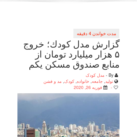
گزارش مدل كودك؛ خروج
۵ هزار میلیارد تومان از
منابع صندوق مسكن یكم
By -
مدل کودک
تولید
,
جامعه
,
خانواده
,
کودک
,
مد و فشن
-
فوریه 26, 2020