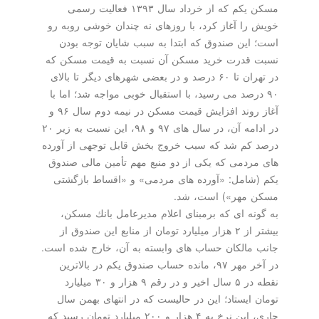
مسكن یكم كه از خرداد سال ۱۳۹۳ فعالیت رسمی
خویش را آغاز كرد، با روزهای نه چندان خوشی روبه رو
است؛ این صندوق كه ابتدا به سبب شایان توجه بودن
نسبت قدرت خرید مسكن آن نسبت به قیمت مسكن كه
در تهران تا ۶۰ درصد و در بعضی شهرهای دیگر تا بالای
۹۰ درصد می رسید، با استقبال خوبی مواجه شد؛ اما با
آغاز روند افزایش قیمت مسكن در نیمه دوم سال ۹۶ و
در ادامه آن، در سال های ۹۷ و ۹۸، این نسبت به زیر ۲۰
درصد كم شد كه سبب خروج بخش قابل توجهی از آورده
های مردمی كه یكی از دو منبع مهم تأمین مالی صندوق
یكم (شامل: «آورده های مردمی» و «اقساط بازگشتی
مسكن مهر») است، شد.
به گونه ای كه برمبنای اعلام مدیرعامل بانك مسكن،
بیشتر از ۲ هزار میلیارد تومان از منابع این صندوق از
جانب مالكان حساب های وابسته به آن، خارج شده است.
در آخر مهر ۹۷، مانده حساب صندوق یكم در بالاترین
نقطه در ۵ سال اخیر و در رقم ۹ هزار و ۳۰ میلیارد
تومان ایستاد؛ این در حالیست كه در انتهای بهمن سال
جاری، این نرخ به ۴ هزار و ۲۰۰ میلیارد تومان رسید كه