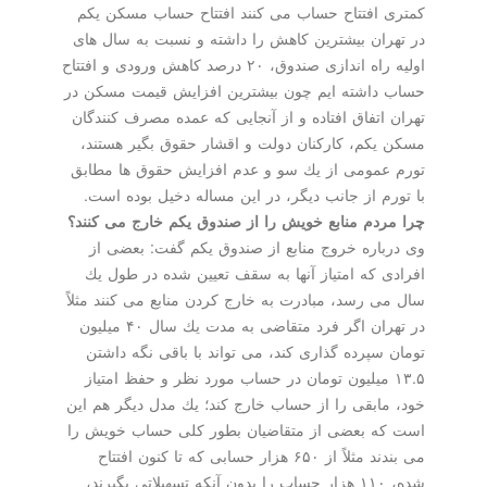
كمتری افتتاح حساب می كنند افتتاح حساب مسكن یكم
در تهران بیشترین كاهش را داشته و نسبت به سال های
اولیه راه اندازی صندوق، ۲۰ درصد كاهش ورودی و افتتاح
حساب داشته ایم چون بیشترین افزایش قیمت مسكن در
تهران اتفاق افتاده و از آنجایی كه عمده مصرف كنندگان
مسكن یكم، كاركنان دولت و اقشار حقوق بگیر هستند،
تورم عمومی از یك سو و عدم افزایش حقوق ها مطابق
با تورم از جانب دیگر، در این مساله دخیل بوده است.
چرا مردم منابع خویش را از صندوق یكم خارج می كنند؟
وی درباره خروج منابع از صندوق یكم گفت: بعضی از
افرادی كه امتیاز آنها به سقف تعیین شده در طول یك
سال می رسد، مبادرت به خارج كردن منابع می كنند مثلاً
در تهران اگر فرد متقاضی به مدت یك سال ۴۰ میلیون
تومان سپرده گذاری كند، می تواند با باقی نگه داشتن
۱۳.۵ میلیون تومان در حساب مورد نظر و حفظ امتیاز
خود، مابقی را از حساب خارج كند؛ یك مدل دیگر هم این
است كه بعضی از متقاضیان بطور كلی حساب خویش را
می بندند مثلاً از ۶۵۰ هزار حسابی كه تا كنون افتتاح
شده، ۱۱۰ هزار حساب را بدون آنكه تسهیلاتی بگیرند،