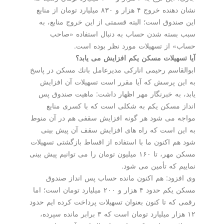
نشان دهنده خروج ۴ هزار و ۸۳۰ میلیارد تومان از منابع
این صندوق است؛ البته قسمتی از این خروج منابع، به
سبب بسته شدن حساب به دنبال استفاده «صاحب
حساب» از تسهیلات مورد نظر بوده است.
آیا تسهیلات مسكن یكم افزایش می یابد؟
ابوالقاسم رحیمی اناركی مدیرعامل بانك مسكن در پاسخ
به این پرسش كه آیا مقرر است تسهیلات آن افزایش
یابد، به خبرنگار مهر اظهار داشت: ماهیت صندوق پس
انداز مسكن یكم به شكلی است كه با كسری منابع
مواجه می شود هر گونه افزایش سقفی هم در آن منوط
به این است كه راه های افزایش سقف آن پیش بینی
شود هم اكنون ما با استفاده از اقساط بازگشتی تسهیلات
مسكن مهر، تا ۱۶۰ میلیون تومان را می توانیم پیش بینی
نماییم كه تأمین می شود.
وی افزود: هم اكنون مانده حساب پس انداز صندوق
مسكن یكم حدود ۴ هزار و ۲۰۰ میلیارد تومان است؛ اما
رقمی كه تا كنون بعنوان تسهیلات پرداخت كرده ایم حدود
۱۲ هزار میلیارد تومان است كه ۳ برابر مانده سپرده،