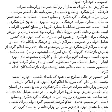
خصوصی خودداری شود.»
به گزارش مدل كودك به نقل از روابط عمومی وزارتخانه میراث
فرهنگی، گردشگری و صنایع دستی، در متن نامه علی اصغر مونسان –
وزیر میراث فرهنگی، گردشگری و صنایع دستی – خطاب به محمدحسن
طالبیان – معاون میراث فرهنگی – و ولی تیموری – معاون گردشگری –
آمده است: «به منظور مقابله با بیماری كرونا در سطح كشور، الزامی
است ضمن رعایت دقیق پروتكل های وزارت بهداشت، درمان و آموزش
پزشكی برای جلوگیری از شیوع این بیماری، به كلیه موزه های كشور
شامل دولتی و خصوصی، مراكز تاریخی و فرهنگی، پایگاه های ملی و
جهانی، مراكز گردشگری و سایر زیرمجموعه های ذی ربط اعلام گردد از
پذیرش بازدیدهای گروهی (دانش آموزی، دانشجویی و… ) اجتناب كنند.
بدیهی است تمهیدات لازم برای عوامل و كاركنان مجموعه های مورد
اشاره از قبیل ماسك، مواد ضدعفونی كننده و… در نظر گرفته شود و
همینطور نسبت به نصب علایم هشداردهنده برای بازدیدكنندگان اقدام
گردد.»
این دستور در حالی مطرح می شود كه بامداد یكشنبه، چهارم اسفند
نخست مدیر اداره كل موزه ها
اعلام كرد
«موزه ها و اماكن تاریخی
زیرنظر وزارتخانه میراث فرهنگی، گردشگری و صنایع دستی در استان
هایی كه در معرض تهدید كرونا قرار دارند تا آخر هفته تعطیل شدند»، اما
چند ساعت بعد مسؤولان وزارت میراث فرهنگی، گردشگری و صنایع
دستی، در تصمیم جدیدی
اعلام كردند
«تصمیم گیری نهایی برای تعطیل
شدن یا نشدن موزه های زیر نظر این وزارتخانه را به ستاد كرونا در
وزارت بهداشت محول می كنند.»