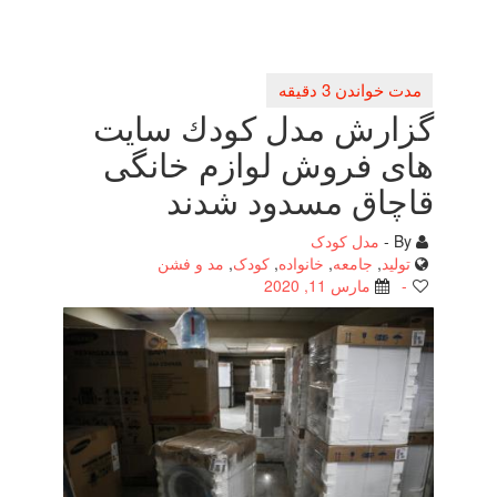
گزارش مدل كودك سایت
های فروش لوازم خانگی
قاچاق مسدود شدند
By -
مدل کودک
تولید
,
جامعه
,
خانواده
,
کودک
,
مد و فشن
-
مارس 11, 2020