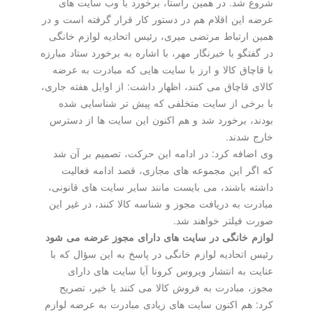
شروع شد. در همین راستا، برخورد با وب سایت های
عرضه این اقلام هم در دستور كار قرار گرفته است و در
همین ارتباط مرتضی میری، رئیس اتحادیه لوازم خانگی
در گفتگو با خبرنگار مهر، با اشاره به برخورد ستاد مبارزه
با قاچاق كالا و ارز با سایت هایی كه مبادرت به عرضه
كالای قاچاق می كنند، اظهار داشت: از اوایل هفته جاری،
با برخی از سایت متخلفی كه پیش تر شناسایی شده
بودند، برخورد شد و هم اكنون این سایت ها از دسترس
خارج شدند.
وی اضافه كرد: در ادامه این حركت، تصمیم بر آن شد
كه اگر این مجموعه های مجازی، قصد ادامه فعالیت
داشته باشند، می بایست مانند سایر سایت های قانونی،
مبادرت به دریافت مجوز و شناسه كالا كنند، در غیر این
صورت فیلتر خواهند شد.
لوازم خانگی در سایت های دارای مجوز عرضه می شود
رئیس اتحادیه لوازم خانگی در پاسخ به این سؤال كه با
عنایت به انتشار ویروس كرونا آیا سایت های دارای
مجوز، مبادرت به فروش كالا می كنند یا خیر، تصریح
كرد: هم اكنون سایت های زیادی مبادرت به عرضه لوازم