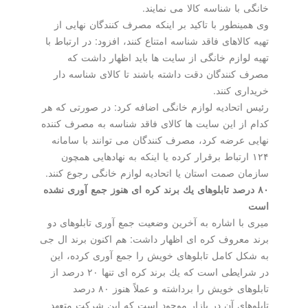
خانگی با شناسه كالا می نمایند.
وی همینطور با تاكید بر اینكه مصرف كنندگان نهایی از
تهیه كالاهای فاقد شناسه امتناع كنند، افزود: در ارتباط با
تهیه لوازم خانگی از سایت ها باید اظهار داشت كه
مصرف كنندگان دقت داشته باشند تا كالای شناسه دار
خریداری كنند.
رئیس اتحادیه لوازم خانگی اضافه كرد: در صورتی كه هر
كدام از این سایت ها كالای فاقد شناسه به مصرف كننده
نهایی عرضه كرد، مصرف كنندگان می توانند با سامانه
۱۲۴ ارتباط برقرار كرده یا اینكه به نهادهایی همچون
سازمان صمت استان یا اتحادیه لوازم خانگی رجوع كنند.
۸۰ درصد تابلوهای یك برند كره ای هنوز جمع آوری نشده
است
میری با اشاره به آخرین وضعیت جمع آوری تابلوهای دو
برند معروف كره ای اظهار داشت: هم اكنون برند ال جی
به شكل كامل تابلوهای خویش را جمع آوری كرده، این
در شرایطی است كه یك برند كره ای تنها ۲۰ درصد از
تابلوهای خویش را برداشته و عملاً هنوز ۸۰ درصد
تابلوهای آن در بازار موجود است كه این شركت متعهد