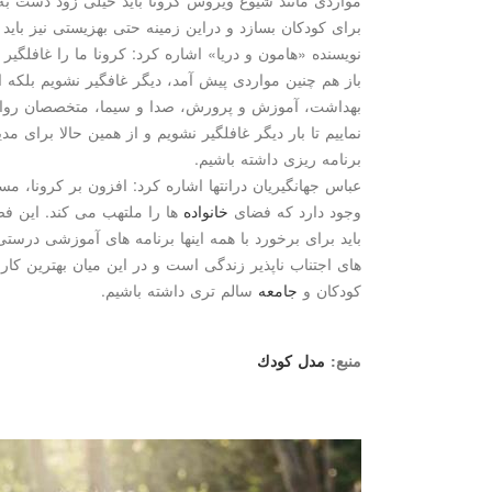
برای كودكان بسازد و دراین زمینه حتی بهزیستی نیز باید
نویسنده «هامون و دریا» اشاره كرد: كرونا ما را غافلگیر 
باز هم چنین مواردی پیش آمد، دیگر غافگیر نشویم بلكه 
بهداشت، آموزش و پرورش، صدا و سیما، متخصصان روانش
نماییم تا بار دیگر غافلگیر نشویم و از همین حالا برای 
برنامه ریزی داشته باشیم.
عباس جهانگیریان درانتها اشاره كرد: افزون بر كرونا، م
وجود دارد كه فضای
خانواده
ها را ملتهب می كند. این ف
باید برای برخورد با همه اینها برنامه های آموزشی درست
های اجتناب ناپذیر زندگی است و در این میان بهترین كار 
كودكان و
جامعه
سالم تری داشته باشیم.
منبع:
مدل كودك