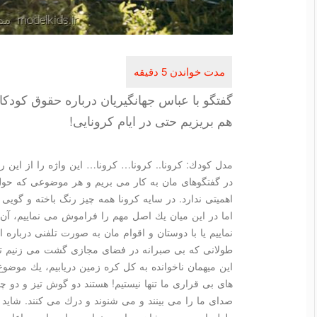
گفتگو با عباس جهانگیریان درباره حقوق كودك
هم بریزیم حتی در ایام كرونایی!
مدل كودك: كرونا.. كرونا… كرونا… این واژه را از این ر
در گفتگوهای مان به كار می بریم و هر موضوعی كه حول 
اهمیتی ندارد. در سایه كرونا همه چیز رنگ باخته و گویی
اما در این میان یك اصل مهم را فراموش می نماییم، آ
نماییم یا با دوستان و اقوام مان به صورت تلفنی درباره
طولانی كه بی صبرانه در فضای مجازی گشت می زنیم تا تا
این میهمان ناخوانده به كل كره زمین دریابیم، یك موضو
های بی قراری ما تنها نیستیم! هستند دو گوش تیز و دو
صدای ما را می بینند و می شنوند و درك می كنند. شاید 
ولوله ای در وجودشان برپا می نماییم. ما در این ساعات