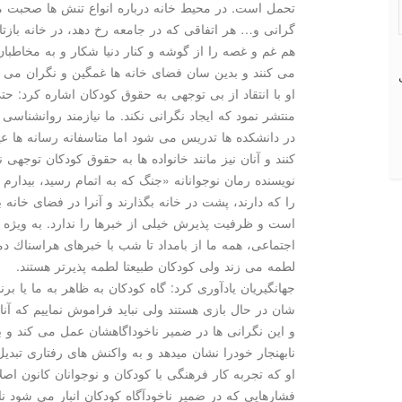
تحمل است. در محیط خانه درباره انواع تنش ها صحبت م
گرانی و… هر اتفاقی كه در جامعه رخ دهد، در خانه بازتا
هم غم و غصه را از گوشه و كنار دنیا شكار و به مخاطبا
می كنند و بدین سان فضای خانه ها غمگین و نگران می 
او با انتقاد از بی توجهی به حقوق كودكان اشاره كرد: حتی
منتشر نمود كه ایجاد نگرانی نكند. ما نیازمند روانشناسی
در دانشكده ها تدریس می شود اما متاسفانه رسانه ها ع
كنند و آنان نیز مانند خانواده ها به حقوق كودكان توجهی ند
نویسنده رمان نوجوانانه «جنگ كه به اتمام رسید، بیدارم
را كه دارند، پشت در خانه بگذارند و آنرا در فضای خانه 
است و ظرفیت پذیرش خیلی از خبرها را ندارد. به ویژه
اجتماعی، همه ما از بامداد تا شب با خبرهای هراسناك دم
لطمه می زند ولی كودكان طبیعتا لطمه پذیرتر هستند.
جهانگیریان یادآوری كرد: گاه كودكان به ظاهر به ما یا بر
شان در حال بازی هستند ولی نباید فراموش نماییم كه آن
و این نگرانی ها در ضمیر ناخوداگاهشان عمل می كند و بع
نابهنجار خودرا نشان میدهد و به واكنش های رفتاری تبدی
او كه تجربه كار فرهنگی با كودكان و نوجوانان كانون اصلا
فشارهایی كه در ضمیر ناخودآگاه كودكان انبار می شود نا