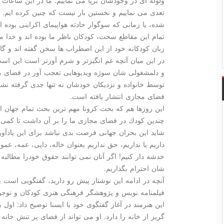
تعدی می نماییم و نخستین بار نیست كه چنین كرده ایم. هر
شده، یا زمانی كه سوگوار حادثه هواپیمای اكراینی بوده 
تمام این مقاطع سخت، كودكان ناظر ما بوده اند و خدا م
زبان كودكانه خود از این اضطراب ها سخن گفته اند و گا
در این میان آنچه غم انگیزتر و شرم آورتر است این است
و دلمشغولی شان سوژه ویدیوهایی تعجب آور در فضای مج
توسط خانواده و نزدیكان خودشان نه تنها جدی گرفته نشده
فضای مجازی انتشار یافته است.
این روزها هم كه بحث كرونا مهم ترین بحث تمام جهان اس
چندین كودك در فضای مجازی ما را بر آن داشت تا كمی ا
شاید این بحران جهانی فرصت بدی نباشد برای این یادآوری
داریم یا نداریم، حق نداریم بعنوان خاله، دایی، عمه، عم
خدشه دار كنیم! اگر آنان نمی توانند حقوق خودرا مطالب
شان احترام بگذاریم.
آنچه در ادامه این نوشتار پیش رو دارید، گفتگویی است ب
فیلمنامه نویس و پژوهشگر فرهنگی هنری كودكان و نوج
این هنرمند در آغاز گفتگوی خود با ایسنا توضیح داد: اول ب
گریز از خانه را دارد. او می تواند از فضای پر تنش خانه 