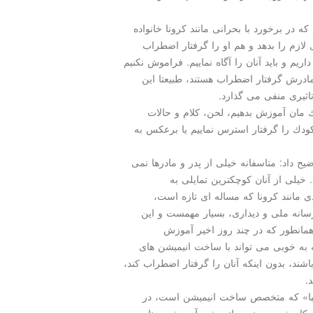
 در برخورد با بحرانی مانند كرونا خانواده
لازم را بدهد و هم او را گرفتار اضطراب
اریم و باید آنان را آگاه نماییم. فراموش نكنیم
ادرش گرفتار اضطراب هستند، طبیعتا این
اثیری منفی می گذارد.
ك مان آموزش بدهیم، لحن، كلام و حالات
ودك را گرفتار استرس نماییم یا برعكس به
ضیح داد: متاسفانه خیلی از پدر و مادرها نمی
. خیلی از آنان كوچكترین تمایلی به
دی مانند كرونا كه مساله ای تازه است،
 رسانه ملی و دیداری، بسیار مهمست و این
همانطور كه در چند روز اخیر آموزش
 به خوبی می تواند با ساخت انیمیشن های
ند، بدون اینكه آنان را گرفتار اضطراب كند،
.
صبا» كه متخصص ساخت انیمیشن است، در
ه كار شود و چندین انیمیشن آموزشی مناسب