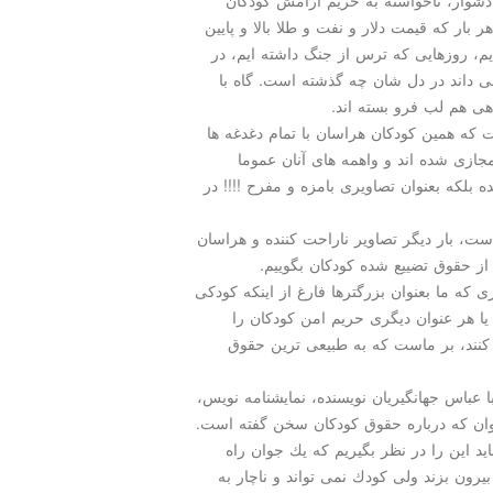
 بار كه قیمت دلار و نفت و طلا بالا و پایین
ایم، روزهایی كه ترس از جنگ داشته ایم، در
ی داند در دل شان چه گذشته است. گاه با
هی هم لب فرو بسته اند.
 كه همین كودكان هراسان با تمام دغدغه ها
ازی شده اند و واهمه های آنان عموما
 بلكه بعنوان تصاویری بامزه و مفرح !!!! در
ت، بار دیگر تصاویر ناراحت كننده و هراسان
ز حقوق تضییع شده كودكان بگوییم.
 كه ما بعنوان بزرگترها فارغ از اینكه كودكی
و یا هر عنوان دیگری حریم امن كودكان را
ه كنند، بر ماست كه به طبیعی ترین حقوق
ا عباس جهانگیریان نویسنده، نمایشنامه نویس،
وان كه درباره حقوق كودكان سخن گفته است.
اید این را در نظر بگیریم كه یك جوان راه
بیرون بزند ولی كودك نمی تواند و ناچار به