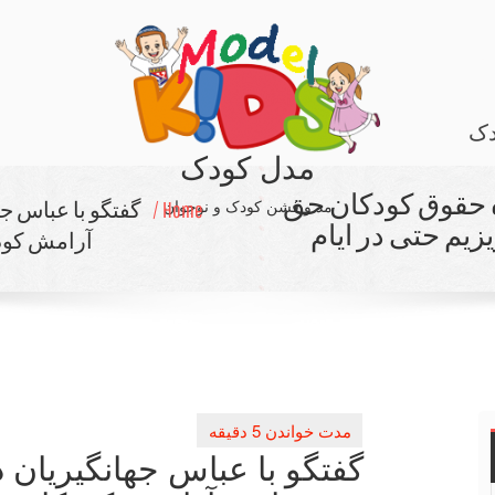
دک
مدل کودک
ه حقوق كودكان حق
مد و فشن کودک و نوجوان
Home /
گفتگو با عباس ج
زیم حتی در ایام
آرامش كودكا
گفتگو با عباس جهانگیریان 