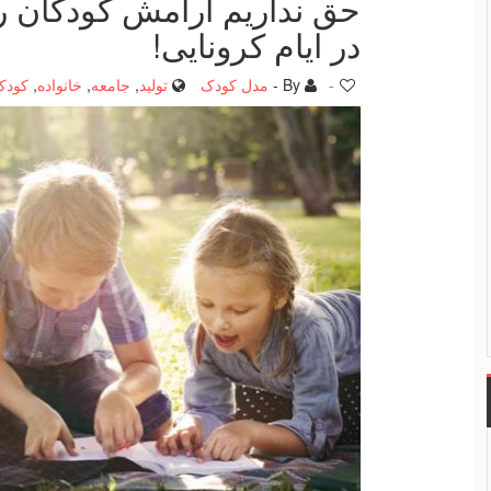
حق نداریم آرامش كودكان را
در ایام كرونایی!
-
By -
مدل کودک
تولید
,
جامعه
,
خانواده
,
کودک