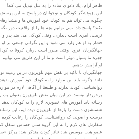
ظاهر آرام، یك دعوای ساده را به قتل تبدیل می كند!
این پژوهشگر كودكان و نوجوانان در پاسخ به این پرسش كه
چگونه می تواند هم به كودك خود آموزش ها و هشدارهای 
نكند؟ پاسخ داد: نمی توانیم بچه ها را از واقعیت دور نگه د
تربیت، امری است دیداری. وقتی كودكی می بیند پدر و م
فشار به او هم وارد می شود و این نگرانی جمعی بر او ت
جهانگیریان افزود: وقتی مقرر است درباره كرونا به كود
چهره ما بسیار موثر است و ما از این طریق می توانیم ك
او آرامش بدهیم.
جهانگیریان با تاكید بر تقش مهم تلویزیون دراین زمینه تو
دانند چگونه باید این موارد را به كودك خود آموزش بدهند
روانشناسی كودك ندارند و طبیعتا از آگاهی لازم در موار
برخوردار نیستند. در این میان نقش تلویزیون بعنوان یك
رسانه باید آموزش های تصویری لازم را به كودكان بدهد 
شستشوی دست را بارها از تلویزیون دیده ایم، این رسانه
درست و اصولی كه روانشناسی كودكان را رعایت كرده باش
سفارش های لازم را به این گروه سنی حساس منتقل كند
عضو هیت موسس بنیاد تئاتر كودك متذكر شد: مركز «
مواردی مانند شیوع ویروس كرونا باید خیلی زود دست ب