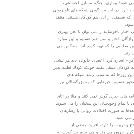
ی شود؛ بیماری، جنگ، مسایل اجتماعی،
ب دارد. در این بین گویی شبكه های تلویزیونی
ن كه قسمتی از آنان هم كودكان هستند، منتقل
شود.
 اخبار ناخوشایند را می توان با لحن بهتری
 واژگان، لحن و متن خبر هستیم و این موارد
ین مطالبی را كه تهیه كرده اند، منعكس می
ارند.
 كن» اشاره كرد: اعضای خانواده باید هر تنشی
به كودكان منتقل نكنند چونكه كودك لطمه پذیر
 این روزها كه به سبب رشد شبكه های
خور هستیم، خبرهایی كه به بزرگسالان نیز
نامه های خبری گوش نمی كنند و مثلا در اتاق
ان با تمام وجودشان این سخنان را می شنوند
دها به صورت اختلالات روانی یا رفتارهای
ل می شود.
ح و تربیت را دارد، افزود: بعضی از
گهان بیرون می زند و می بینیم یك كودك به