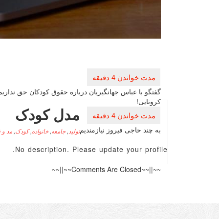
راهبری
نوشته
گفتگو با عباس جهانگیریان درباره حقوق كودكان حق نداریم
كرونایی!
مدل کودک
به چند حاجی فیروز نیازمندیم
تولید
,
جامعه
,
خانواده
,
کودک
,
مد و
No description. Please update your profile.
~~||~~Comments Are Closed~~||~~