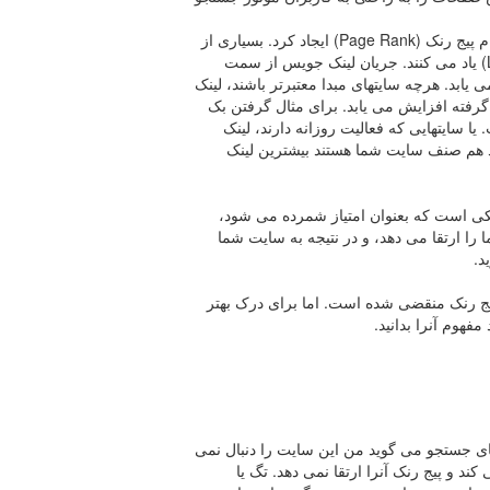
گوگل برای اندازه گیری امتیاز لینکها واحد محاسبه ای به نام پیج رنک (Page Rank) ایجاد کرد. بسیاری از
سئوکارها از امتیاز لینکها به عنوان لینک جویس (Link Juice) یاد می کنند. جریان لینک جویس از سمت
یابد. هرچه سایتهای مبدا معتبرتر باشند، لینک
رفته افزایش می یابد. برای مثال گرفتن بک
ا سایتهایی که فعالیت روزانه دارند، لینک
 هم صنف سایت شما هستند بیشترین لینک
لینکی است که بعنوان امتیاز شمرده می شود،
ا ارتقا می دهد، و در نتیجه به سایت شما
د.
پیج رنک منقضی شده است. اما برای درک بهتر
مفهوم آنرا بدانید.
ای جستجو می گوید من این سایت را دنبال نمی
ند و پیج رنک آنرا ارتقا نمی دهد. تگ یا