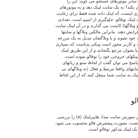
وگل یا سایر موتورهای جستجو می گوید: این را
 بکند؟ به یک سایت لینک دهد و به موتورهای
ری اینست که لینک داده شده فقط برای رعایت
لینک نوفالو، جلوگیری از اسپم است. تعدادی
 وبلاگها) کامنت می گذارند و در آن لینک سایت
ایش دهند. بنابراین مالکین وبلاگها و سایتها
 خود نشوند و یا وبلاگشان تبدیل به یک مزرعه
ونه و کاربر محور است ویکی پدیاست که بسیاری
عنوان مرجع بگنجانند و از این طریق لینک
لینکهای خروجی خود را نوفالو نموده است.
پاسخ می توان گفت از لحاظ سئو و رباتهای
ایتهای واقعا مرتبط و فعال (نه وبلاگهای بی
فیک به سایت شما منتقل کنند که از این لحاظ
لو
برای اینکه تشخیص دهید بک لینک نوفالو هست، کافیست در سورس سایت مبدا، هایپرلینک (a) را بررسی
 تگ rel در آن وجود دارد یا خیر. اگر اصلا تگ rel نداشت، بصورت پیشفرض فالو محسوب می شود.