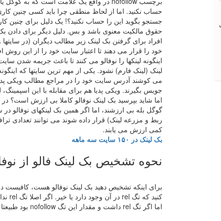
برچسب nofollow در واقع یک علامت است که به گ
حساب نکنید. اما از لحاظ منطقی چرا باید کسی چنین کاری
جستجو بگوید این را حساب نکنید؟! یک دلیل برای چنین کا
حقوق مالکیت معنوی باشد و بس. دلیل دیگر برای دادن بک 
افراد برای گرفتن بک لینک زیر مطالب دیگران (در سایتها و
خود را قرار می دهند تا اعتبار سایت خود را از این روش افز
اینگونه لینکها را نوفالو می کنند تا باعث جریمه شدن سایت
لینک (لینک فارم) نشود. یکی از مهم ترین سایتها که اینگ
می کوشند آدرس سایت خود را در مراجع مطالب ویکی پدیا ب
جویس بگیرند. ویکی پدیا هم برای مقابله با این اسپمینگ، 
اما شاید بپرسید بک لینک نوفالو کاملا بی ارزش است؟ در 
گوگل بله بی ارزشند، اما اگر همین بک لینکهای نوفالو در س
ربط و مزرعه لینک) قرار داده شوند می توانند تعدادی ترا
کمی ارزش می یابند.
بک لینک در ۱۵۰ سایت سه ماهه
نحوه تشخیص بک لینک فالو از نوفا
کنید که
اما اگر تگ rel داشت و مقدار این تگ nofollow بود طبیعتا بک لینک مذکور نوفالو است.