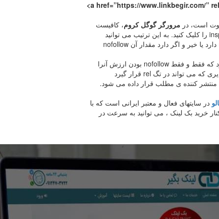
<a href=”https://www.linkbegir.com/” r
اوت است، در
مرورگر گوگل کروم
، کافیست
روی بک لینک مورد نظر کلیک راست کنید، و گزینه ی inspect را کلیک کنید. به این ترتیب می توانید
سورس هایپرلینک مورد نظر را ببینید تا بررسی کنید تگ rel دارد یا خیر و اگر دارد مقدار آن nofollow
جالب است بدانید، تگ rel می تواند مقادیر دیگری نیز بگیرد که فقط و فقط nofollow بودن ارزش آنرا
برای موتورهای جستجو می کاهد. بعنوان مثال یکی از مقادیری که می تواند در تگ rel قرار گیرد
لو
در سایتهای فعال و معتبر ایرانی است که با
ار خرید بک لینک ، می توانید به سرعت در