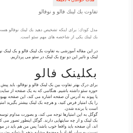
تفاوت بك لینك فالو و نوفالو
مدل كودك: برای اینكه تشخیص دهید بك لینك نوفالو هست
بك لینك یكی از شاخصه های مهم سئو است.
در این مقاله آموزشی به تفاوت بک لینک فالو و بک لینک نو
لینک و تاثیر این دو نوع بک لینک در سئو می پردازیم.
بکلینک فالو
برای درک بهتر تفاوت بین بک لینک فالو و نوفالو، باید پیش
یا پیوند به آدرس آن صفحه اشاره می کند، این صفحه بهب
را یک امتیاز فرض کنید، و هرچه بک لینک بیشتر بگیرید امتی
است با برنده شدن.
گوگل به این امتیازها توجه می کند، و بصورت مداوم توسط 
بک لینک و از چه سایتهایی دارند. گوگل اینطور تصور می کن
اند، آن صفحه باید واقعا خوب باشد! پس من هم باید در موت
نسبت به سایر افراد با موضوع مشابه بدهم تا بتوانم بهتر