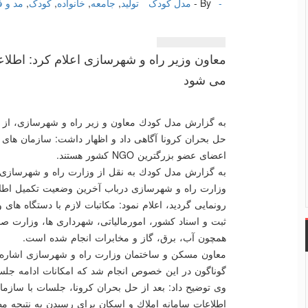
-
By -
مدل کودک
تولید
,
جامعه
,
خانواده
,
کودک
,
مد و 
معاون وزیر راه و شهرسازی اعلام كرد: اطلاع
می شود
به گزارش مدل كودك معاون و زیر راه و شهرسازی، از تك
حل بحران كرونا آگاهی داد و اظهار داشت: سازمان های
اعضای عضو بزرگترین NGO كشور هستند.
به گزارش مدل كودك به نقل از وزارت راه و شهرسازی
رونمایی گردید، اعلام نمود: مكاتبات لازم با دستگاه ها
ثبت و اسناد كشور، امورمالیاتی، شهرداری ها، وزارت 
همچون آب، برق، گاز و مخابرات انجام شده است.
معاون مسكن و ساختمان وزارت راه و شهرسازی اشاره ك
گوناگون در این خصوص انجام شد كه امكانات ادامه ج
وی توضیح داد: بعد از حل بحران كرونا، جلسات با سازما
اطلاعات سامانه املاك و اسكان برای رسیدن به نتیجه م