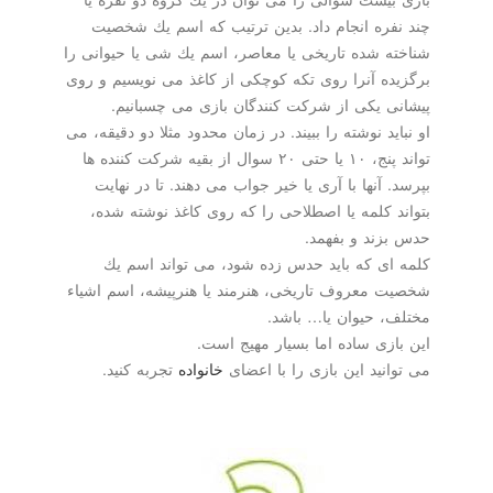
چند نفره انجام داد. بدین ترتیب كه اسم یك شخصیت
شناخته شده تاریخی یا معاصر، اسم یك شی یا حیوانی را
برگزیده آنرا روی تكه كوچكی از كاغذ می نویسیم و روی
پیشانی یكی از شركت كنندگان بازی می چسبانیم.
او نباید نوشته را ببیند. در زمان محدود مثلا دو دقیقه، می
تواند پنج، ۱۰ یا حتی ۲۰ سوال از بقیه شركت كننده ها
بپرسد. آنها با آری یا خیر جواب می دهند. تا در نهایت
بتواند كلمه یا اصطلاحی را كه روی كاغذ نوشته شده،
حدس بزند و بفهمد.
كلمه ای كه باید حدس زده شود، می تواند اسم یك
شخصیت معروف تاریخی، هنرمند یا هنرپیشه، اسم اشیاء
مختلف، حیوان یا… باشد.
این بازی ساده اما بسیار مهیج است.
می توانید این بازی را با اعضای
خانواده
تجربه كنید.