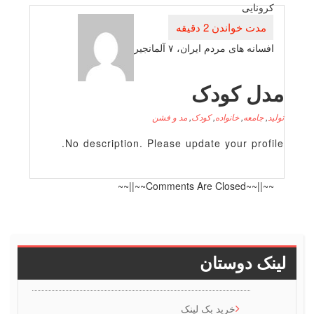
كرونایی
افسانه های مردم ایران، ۷ آلمانجیر
دل کودک
لید
,
جامعه
,
خانواده
,
کودک
,
مد و فشن
No description. Please update your profile
~~||~~Comments Are Closed~~||~~
ینک دوستان
خرید بک لینک