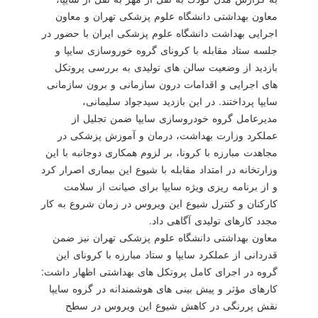
معاون بهداشتی دانشگاه علوم پزشكی تهران و معاون
اجرایی بهداشت دانشگاه علوم پزشكی ایران با حضور در
جلسه ستاد مقابله با كرونای گروه خوروسازی سایپا و
بازدید از وضعیت سالن های تولیدی به بررسی پروتكل
های اجرایی و اقدامات درون سازمانی و برون سازمانی
سایپا پرداختند. در این بازدید سیدجواد سلیمانی،
مدیرعامل گروه خودروسازی سایپا ضمن تجلیل از
عملكرد وزارت بهداشت، درمان و آموزش پزشكی در
مجاهدت مبارزه با كرونا، بر لزوم همكاری دوجانبه با این
وزارتخانه در امتداد مقابله با شیوع این بیماری اصرار كرد
و از برنامه ریزی ویژه سایپا برای صیانت از سلامت
كاركنان و كنترل شیوع این ویروس در زمان شروع به كار
مجدد كارهای تولیدی آگاهی داد.
معاون بهداشتی دانشگاه علوم پزشكی تهران نیز ضمن
قدردانی از عملكرد سایپا و ستاد مبارزه با كرونای این
گروه در اجرای كامل پروتكل های بهداشتی اظهار داشت:
كارهای مؤثر و پیش بینی های هوشمندانه در گروه سایپا
نقش پررنگی در كاهش شیوع این ویروس در سطح