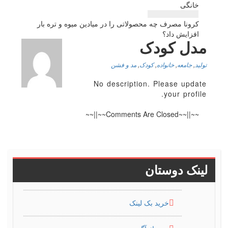
نوشته
خانگی
كرونا مصرف چه محصولاتی را در میادین میوه و تره بار
افزایش داد؟
مدل کودک
تولید
,
جامعه
,
خانواده
,
کودک
,
مد و فشن
No description. Please update
your profile.
~~||~~Comments Are Closed~~||~~
لینک دوستان
خرید بک لینک