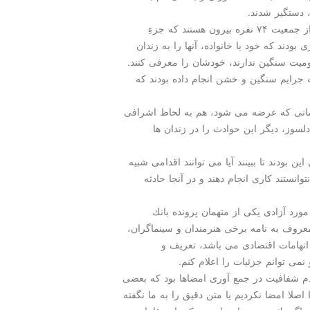
 دستگیر شدند.
سخنگوی قوه قضاییه تصریح كرد: هم اكنون حدود ۸ نفر از جمعیت ۷۴ نفره بیرون هستند كه جزءِ
ودند كه خود یا خانواده، آنها را به زندان
ومیت سنگین ندارند، خودشان را معرفی كنند.
 جرایم سنگین و خشن انجام داده بودند كه
دماتی كه عرضه می شود، هم به لحاظ اشرافی
وز، دیگر این حوادث را در زندان ها
ن بودند تا ببینند آیا می توانند اقدامی شبیه
وانستند كاری انجام دهند و در آنجا حادثه
ورد آزادی یكی از متهمان پرونده بانك
معروف به نامه برخی هنرمندان و سینماگران،
 اتهامات اقتصادی می باشد، تعریف و
نمی توانم جزئیات را اعلام كنم.
عدم شفافیت در جمع آوری امضاها بود كه بعضی
اصلا امضا نكردیم یا متن دقیق را به ما نگفته