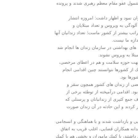
وع زندانیان، مشمول عفو مقام معظم رهبری شدند و پرونده
ان نمود و اظهار داشت: امروزه انتشار
یزان آلودگی به ویروس و تعداد مبتلایان و
ب بیشتر از كشور ماست؛ تعداد زندانیان آنها
دازه ما نیست.
های بهداشتی در سازمان زندان ها انجام شد
بتلا به ویروس نشوند.
 جهت حوزه سلامت و هم در اعطای مرخصی،
 از كشورها نتوانستند چنین اقدامی انجام
ورها بود.
 بعضی از زندان های كشور همچون سقز و
ود. اقدامی درآمیخته از توطئه برخی از
ف جمع كثیری از زندانبانان و پرسنلی كه
ردند و این حادثه در آن زندان صورت
ی و بازداشت شدند و با هماهنگی و انسجامی
جدانه همكاران قضایی، اغلب قریب به اتفاق
 داشتند، با كمك ماموران و بخشی هم با كمك