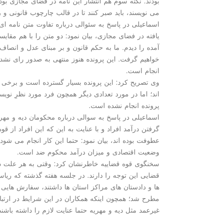
بودند. نكته سوم هم انتشار این نامه در فضای مجازی بو
می نویسند، باید صبر كنند تا در قالب چارچوب قانونی
اسماعیلی در پاسخ به سئوالی درباره تفاوت متن نامه ای ك
یافته در فضای مجازی، بیان نمود: دو متن را با هم مقایس
آمده را دیدم. ما به حكم قانون و بر مبنای عدل و انصاف 
خواهیم گرفت. این پرونده هنوز منتهی به صدور رای نش
انجام است.
وی تصریح كرد: این پرونده بسیار گسترده است و برخی ا
اند؛ اما در مورد تعدادی دیگر همچون فرد مورد نظرِ نوی
پرونده انجام نشده است.
اسماعیلی در پاسخ به سوالی درباره محكومان دیه و مهری
گرفتن درآمد افراد و با عنایت به این كه این افراد از قوه
عطوفت بوده اند، بیان نمود: حتما این كار انجام می ش
وضعیت اقتصادی و میزان درآمد محكوم ضد است.
سخنگوی قوه قضاییه خاطرنشان كرد: وقتی به هر علت در
قضایی این توجه را دارند. در جلسه هفته گذشته كه ریا
ها و دادستان های مراكز استان ها داشتند، سفارش هایی 
مطرح شد؛ همچون اینكه همكاران در این شرایط در ارت
غیرعمد مثل دیه و مهریه حتما عنایت لازم را داشته باشند