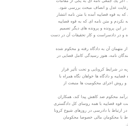
د. اگر یك جمعی نامه ای به یكی از مقامات
 و رعایت عدل و انصاف مبحث بررسی شود.
ه به قوه قضاییه آمده با متن نامه انتشار
ه نكردم و متن نامه ای كه به قوه قضاییه
در این پرونده و پرونده های دیگر تصمیم
ده و در دادسراست و كار تحقیقات آن در دست
ز متهمان آن به دادگاه رفته و محكوم شده
سندگان نامه، هنوز رسیدگی كامل قضایی در
ه در شرایط كرونایی و تحت تأثیر قرار
 قضاییه و دادگاه ها خواهان نگاه همراه با
ود و روش اجرای محكومیت ها منبعث از
آمد محكوم ضد كاهش پیدا كند، همكاران
ست قوه قضاییه با همه روسای كل دادگستری
در ارتباط با دادرسی در روزهای شیوع كرونا
باط با محكومان مالی خصوصا محكومان
.