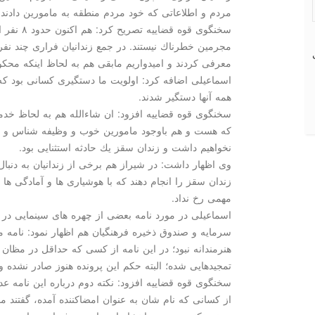
مردم و اطلاعاتی كه خود مردم منطقه به مامورین دادند،
مجرمین خطرناك نیستند. در جمع زندانیان فراری چند نفری ب
معرفی كردند و امیدواریم مابقی هم به لحاظ اینكه محك
اسماعیلی اضافه كرد: اولویت ما دستگیری كسانی بود كه
همه آنها دستگیر شدند.
سخنگوی قوه قضاییه افزود: ان شاءالله هم به لحاظ خ
كه هست و هم باوجود مامورین خوب و وظیفه شناس و دلس
نخواهیم داشت و زندان سقز یك حادثه استثنایی بود.
وی اظهار داشت: در شیراز هم برخی از زندانیان به دنبال ای
زندان سقز را انجام دهند كه با هوشیاری ها و آمادگی ها نت
مهمی رخ نداد.
اسماعیلی در مورد نامه بعضی از چهره های سینمایی در م
سرمایه و صندوق ذخیره فرهنگیان هم اظهار نمود: نامه 
هنرمندانه نبود؛ در این نامه از كسی كه حداقل در مظان
تمجیدهایی شده؛ البته حكم این پرونده هنوز صادر نشده و 
سخنگوی قوه قضاییه افزود: نكته دوم درباره این نامه 
از كسانی كه نام شان به عنوان امضاكننده آمده، گفتند ما 