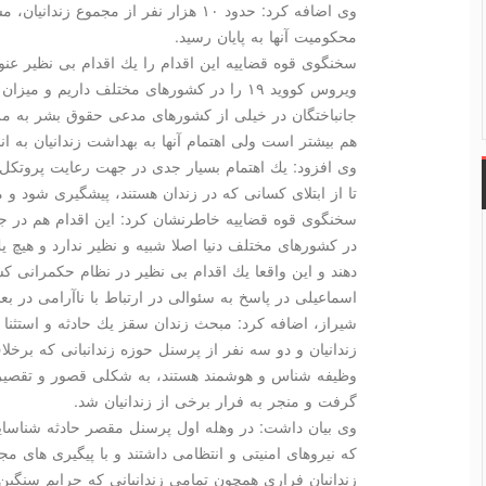
وی اضافه كرد: حدود ۱۰ هزار نفر از مجم
محكومیت آنها به پایان رسید.
سخنگوی قوه قضاییه این اقدام را یك اقدام بی نظیر عنو
ویروس كووید ۱۹ را در كشورهای مختلف داریم و م
جانباختگان در خیلی از كشورهای مدعی حقوق بشر به مرات
هم بیشتر است ولی اهتمام آنها به بهداشت زندانیان به ان
وی افزود: یك اهتمام بسیار جدی در جهت رعایت پروتكل 
تا از ابتلای كسانی كه در زندان هستند، پیشگیری شود و م
سخنگوی قوه قضاییه خاطرنشان كرد: این اقدام هم در
در كشورهای مختلف دنیا اصلا شبیه و نظیر ندارد و هیچ یك
دهند و این واقعا یك اقدام بی نظیر در نظام حكمرانی كش
اسماعیلی در پاسخ به سئوالی در ارتباط با ناآرامی در
شیراز، اضافه كرد: مبحث زندان سقز یك حادثه و استثنا ب
زندانیان و دو سه نفر از پرسنل حوزه زندانبانی كه برخلا
وظیفه شناس و هوشمند هستند، به شكلی قصور و تقصیر ك
گرفت و منجر به فرار برخی از زندانیان شد.
وی بیان داشت: در وهله اول پرسنل مقصر حادثه شناسای
كه نیروهای امنیتی و انتظامی داشتند و با پیگیری های م
زندانیان فراری همچون تمامی زندانیانی كه جرایم سنگین