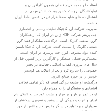
استاد حاج محمد کریم فضلی همچون کارآفرینان و
تولیدکنندگان برجسته کشور بود که نقش مهمی در
اشتغال ده ها و شاید صدها هزار تن در اقصی نقاط ایران
داشت.
مدیریت
شرکت آریا کاجیکا
، نماینده رسمی و انحصاری
جت پرینتر شرکت KGK ژاپن در ایران که از همکاران
گروه صنعتی گلرنگ است، درگذشت بنیانگذار فقید گروه
صنعتی گلرنگ را تسلیت گفت. شرکت آریا کاجیکا تامیین
کننده مواد مصرفی انواع جت پرینترها در ایران است.
محمدکریم فضلی صنعتگر و کارآفرین برتر کشور، قبل از
سال های پیروزی انقلاب اسلامی فعالیت در بخش
خصوصی را شروع کرد و بعد از انقلاب هم کوشش
خویش را در حوزه صنایع افزود.
درگذشت او ضایعه بزرگی است که تأثر تمامی فعالان
اقتصادی و صنعتگران را به همراه دارد
او در عمر پر بار و پر فراز و نشیب خود جز به اعتلای نام
ایران و عزت و بزرگی آن نیندیشید و تصویری درخشان از
سربازان جبهه تولید در سنگر مقدس کار و تلاش از خود