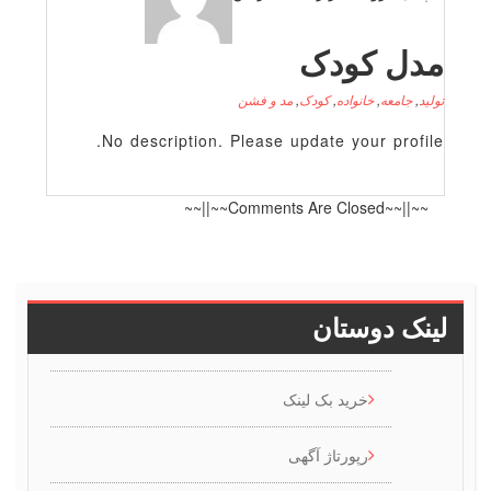
دل کودک
لید
,
جامعه
,
خانواده
,
کودک
,
مد و فشن
No description. Please update your profile
~~||~~Comments Are Closed~~||~~
ینک دوستان
خرید بک لینک
رپورتاژ آگهی