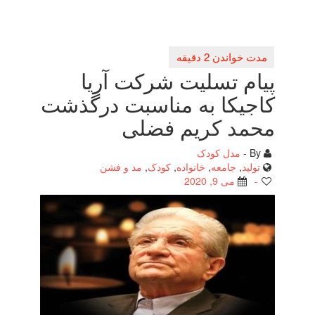
پیام تسلیت شركت آریا
كاجیكا به مناسبت درگذشت
محمد كریم فضلی
By -
مدل کودک
تولید
,
جامعه
,
خانواده
,
کودک
,
مد و فشن
-
می 9, 2020