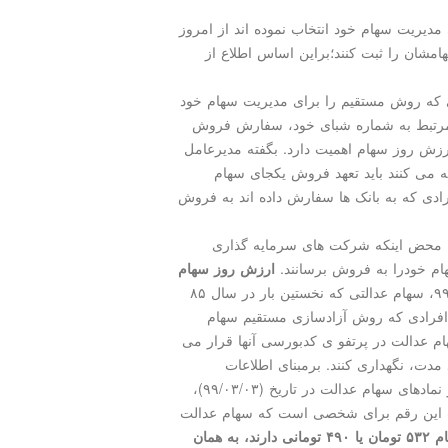
دیریت سهام خود انتخاب نموده اند از امروز
اجعه به بانك، سفارش فروش۳۰درصد سهامشان را ثبت كنند؛براین اساس اطلاع از
ی که روش مستقیم را برای مدیریت سهام خود
نک مرتبط به شماره شبای خود، سفارش فروش
ارزش روز سهام اهمیت دارد. بگفته مدیرعامل
 می کنند باید تعهد فروش یکجای سهام
 از تاریخ ۱۰ خرداد، سهام افرادی که به بانک ها سفارش داده اند به فروش
به محض اینکه شرکت های سرمایه گذاری
ام خودرا به فروش برسانند.
ارزش روز سهام
با ابلاغ مقام معظم رهبری در ۹ اردیبهشت ۹۹، سهام عدالتی که نخستین بار در سال ۸۵
 افرادی که روش آزادسازی مستقیم سهام
تمام ۳۶ شرکت بورسی سهام عدالت در پرتفو ی کدبورسی آنها قرار می
د مدت، نگهداری کنند. برمبنای اطلاعات
سازمان خصوصی سازی و همین طور برمبنای قیمت روز نمادهای سهام عدالت در تاریخ (۰۳/‏۰۳/‏۹۹)،
ت این رقم برای شخصی است که سهام عدالت
بدیهی است برای کسانی که سهام ۵۳۲ تومان یا ۴۹۰ تومانی دارند، به همان