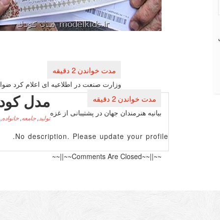
راهبری
نوشته
وزارت صنعت در اطلاعیه ای اعلام كرد ضوا
مدل کود
بیانیه هنرمندان جهان در پشتیبانی از غزه
تولید
,
جامعه
,
خانواده
,
No description. Please update your profile.
~~||~~Comments Are Closed~~||~~