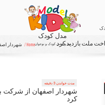
دک
مدل کودک
خت ملت بازدید كرد
مد و فشن کودک و نوجوان
Home /
شهردار اصفه
شهردار اصفهان از شركت به
كرد