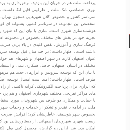
پرداخت ملت هم در جریان این بازدید، برخورداری به پرد
نوری اختصاصی بانک ملت را ظرفیتی قابل اتکا دانست و
سرتاسر کشور و بخصوص کلان شهرهایی همچون تهران، ا
متخصص این مجموعه در سرتاسر کشور، پشتوانه ای قوی
هوشمندسازی شهری است. نمازی با بیان این که شهرداری
تجربه خود در بخش های مختلف بخصوص در مجموعه اصفه
فرهنگ سازی و آموزش، نقش کلیدی در بالا بردن ضریب ن
داشته است، اظهار داشت: در چند سال قبل توسعه سرو
عنوان اصفهان کارت در شهر اصفهان و شهرهای هم جوار 
مختلف در استان اصفهان، حاصل همکاری تیمی و استفا
با بیان این که توسعه سرویس و ابزارهای جدید هم مرهو
طرف است، اظهار داشت: امید است امسال توسعه اصکیف
های مراکز تفریحی مختلف شهرداری اصفهان و هم پردا
با حمایت و همکاری دو طرف بین شهروندان مورد استفاد
ملت در ادامه با تقدیر و تشکر از خدمات و زحمات شهر
بخصوص شهر هوشمند، خاطرنشان کرد: افزایش ضریب نفوذ
زیست شهری شهروندان اصفهانی، از دستاوردهایی بود که
امکان پذیر شد. ازاین رو گزارش، محصول کیف پول ال