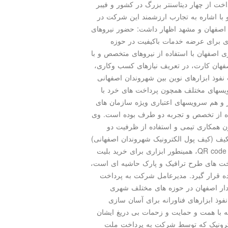
اخت از چهار دیتاسنتر بزرگ در کشور و فیبر
 با اشاره به تجارب ارزشمند این شرکت در
صفهان و مشهد اظهار داشت: حضور نیروهای
 برای عرضه خدمات باکیفیت در حوزه
 اصفهان با استفاده از نیروهای متخصص و با
ان کارت، در تعریف نیازهای کسب وکاری،
فوذ ابزارهای نوین بین شهروندان اصفهانی
یسهای مختلف همچون پرداخت های خرد با
و هم سرویسهای اعتباری ویژه سازمان های
ده از تخصص و تجربه دو طرف بوده است. وی
ن همکاری تیمی و استفاده از ظرفیت دو
 (کیف پول الکترونیک شهروندان اصفهانی)
که ابزاری برای پرداخت الکترونیکی کرایه تاکسی از راه QR code، همینطور ابزاری برای خرید بلیت
خت های طرح ترافیک و پارک حاشیه ای است،
ه قرار گیرد. مدیرعامل شرکت به پرداخت
دار اصفهان در حوزه های مختلف شهری
 ابزارهای فناورانه برای آسان سازی
 با همت و حمایت و زحمات بی دریغ ایشان
کترونیک که توسط شرکت به پرداخت ملت