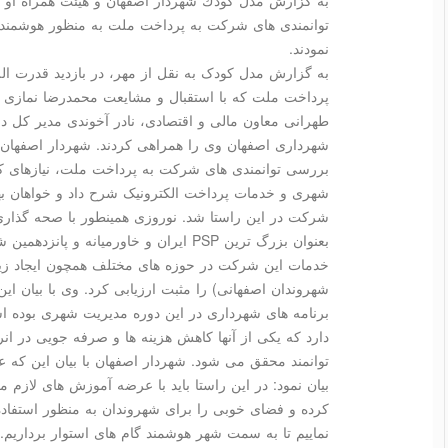
به گزارش مدل كودك شهردار اصفهان و هیئت همراه او ب
توانمندی های شركت به پرداخت ملت به منظور هوشمندس
نمودند.
به گزارش مدل کودک به نقل از مهر، در بازدید قدرت ال
پرداخت ملت که با استقبال و مشایعت محمدرضا نمازی
طهرانی معاون مالی و اقتصادی، نادر آخوندی مدیر کل در
شهرداری اصفهان وی را همراهی کردند. شهردار اصفهان د
بررسی توانمندی های شرکت به پرداخت ملت، نیازهای ک
شهری و خدمات پرداخت الکترونیک شرح داد و خواهان بهین
شرکت در این راستا شد. نوروزی همینطور با صحه گذار
بعنوان بزرگ ترین PSP ایران و خاورمیانه 
خدمات این شرکت در حوزه های مختلف همچون ایجاد زی
شهروندان اصفهانی) را مثبت ارزیابی کرد. وی با بیان 
برنامه های شهرداری در این دوره مدیریت شهری بوده 
دارد که یکی از آنها کاهش هزینه ها و صرفه جویی در 
توانمند محقق می شود. شهردار اصفهان با بیان این که
بیان نمود: در این راستا باید با عرضه آموزش های لازم 
کرده و فضای خوبی را برای شهروندان به منظور استفاده ب
نماییم تا به سمت شهر هوشمند گام های استوار برداری