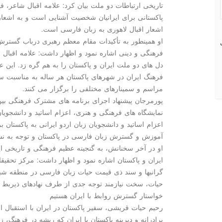
تاریخی ارتباطات دو ملت بیان کرد: علامه اقبال شاعر،
پاکستانی برای ایرانیان شخصیت آشنایی است و به اشع
اشعار اقبال لاهوری به زبان فارسی است.
او همینطور به تأکیدات مقام معظم رهبری درباب گسترش 
فرهنگی و دینی اشاره نمود و اظهار داشت: علامه اقبال ب
دل های دو ملت ایران و پاکستان را به هم گره زد. این 
فرهنگ ایران در شهرهای پاکستان هر ساله به مناسبت سا
مراسم و سمینارهای مختلفی را برگزار می کنند.
پورمرجان پیشنهاد اجرای برنامه های مشترک فرهنگی بی
نمایشگاه های فرهنگی و هنری، اعزام اساتید و دانشجویان
اعزام اساتید و دانشجویان زبان اردو ایرانی به پاکستان
آموزش و گسترش زبان فارسی در پاکستان و توجه به نس
او در آخر سخنانش، به گنجینه عظیم فرهنگی و تاریخی ا
ایران و پاکستان اشاره نمود و اظهار داشت: مرکز تحقیقا
گرانبها و سند ذی قیمت حیات زبان فارسی در منطقه شبه
حیات، سخت نیازمند توجه جدی از طرف نهادهای ذیربط 
خواستار گسترش روابط با ایران هستیم
رحیم حیات قریشی، سفیر پاکستان در ایران با استقبال ا
برادرانه و دیرینه پاکستان با ایران که ریشه در فرهنگ، زب