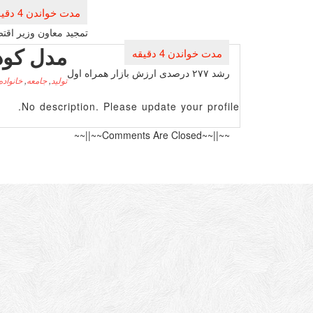
راهبری
نوشته
تمجید معاون وزیر اقتص
مدل کو
رشد ۲۷۷ درصدی ارزش بازار همراه اول
تولید
,
جامعه
,
خانواده
No description. Please update your profile.
~~||~~Comments Are Closed~~||~~