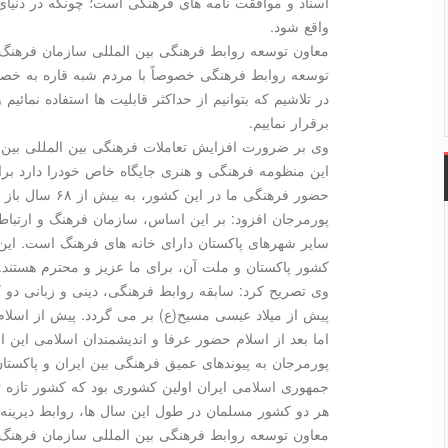
اسناد و موافقت نامه های فرهنگی است؛ چونکه در دنیای 
واقع شود.
معاون توسعه روابط فرهنگی بین المللی سازمان فرهنگ و
توسعه روابط فرهنگی خصوصاً با مردم شبه قاره به خصوص
در تلاشیم که بتوانیم از حداکثر قابلیت ها استفاده نمائیم 
برقرار نماییم.
وی بر ضرورت افزایش تعاملات فرهنگی بین المللی بین ایر
این منظومه فرهنگی و هنری جایگاه خاص خودرا دارد ب
حضور فرهنگی ما در این کشور، به بیش از ۶۸ سال باز می گردد.
پورمرجان افزود: بر این اساس، سازمان فرهنگ و ارتباطا
سایر شهرهای پاکستان دارای خانه های فرهنگ است. این
کشور پاکستان و ملت آن، برای ما عزیز و محترم هستند.
پیش از میلاد عیسی مسیح(ع) بر می گردد. پیش از اسلام،
اما بعد از اسلام حضور عرفا و اندیشمندان اسلامی این ا
پورمرجان به پیوندهای عمیق فرهنگی بین ایران و پاکستان
جمهوری اسلامی ایران اولین کشوری بود که کشور تاز
هر دو کشور مسلمان در طول این سال ها، روابط دیرینه
معاون توسعه روابط فرهنگی بین المللی سازمان فرهنگ و