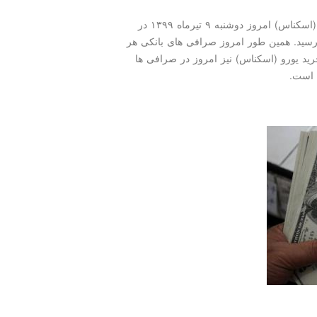
به گزارش مدل کودک به نقل از مهر، قیمت دلار آمریکا (اسکناس) امروز دوشنبه ۹ تیرماه ۱۳۹۹ در
کی برای فروش به ۱۹ هزار و ۵۰ تومان رسید. همین طور امروز صرافی های بانکی هر
نند. قیمت خرید یورو (اسکناس) نیز امروز در صرافی ها