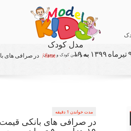
دک
مدل کودک
در صرافی های بانكی قیمت دلار ۹ تیرماه ۱۳۹۹ به ۱۹
مد و فشن کودک و نوجوان
Home /
۱۹ هزار و ۵۰ تومان رسید