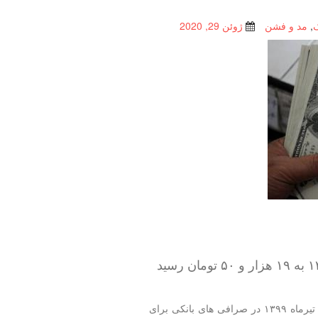
,
مد و فشن
ژوئن 29, 2020
مدل كودك: قیمت دلار آمریكا(اسكناس) امروز دوشنبه ۹ تیرماه ۱۳۹۹ در صرافی های بانكی برای