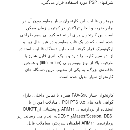
شرکتهای
PSP
مورد استفاده قرار می‌گیرد.
مهمترین قابلیت این کارتخوان سیار مقاوم بودن آن در
برابر ضربه و انجام تراکنش در کمترین زمان ممکن
است.این کارتخوان برای ارائه عملکرد بی سیم طراحی
شده است که در یک قاب مقاوم و در عین حال زیبا و
ارگونومیک قرار گرفته است.این دستگاه قابلیت استفاده
از دو سیم کارت را دارد و با یک باتری قابل شارژ با
ظرفیت بالا از نوع لیتیوم یونی
(lithium-ion)
و همچنین
حافظه‌ی بزرگ، به یکی از محبوب ترین دستگاه های
کارتخوان سیار تبدیل شده است.
کارتخوان سیار
PAX-S90
همراه با تماس داخلی، دارای
گواهی نامه های
PCI PTS 3.x
، مبادلات امن را با
استفاده از پردازنده ی
ARM11
و پشتیبانی از
DUKPT,
Master/Session, DES
و ۳
DES
به انجام می رساند. ریز
پردازنده‌ی
ARM11
اطمینان سریعتر، معاملات قابل
اعتماد در هر کجا و در هر زمان را فراهم می آورد.