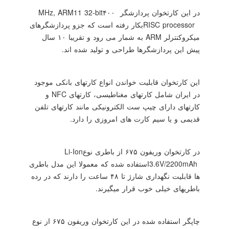
در این کارتخوان پردازشگر ۴۰۰
MHz, ARM11 32-bit
RISC processor
بکار رفته است که جزو پردازشگرهای
میکروکنترلر
ARM
به شمار می رود و تقریبا ۱۰ سال
پیش این پردازشگرها طراحی و تولید شده اند.
این کارتخوان قابلیت خواندن انواع کارتهای بانکی موجود
در ایران شامل کارتهای مغناطیسی، کارتهای
NFC
و
کارتهای دارای چیپ ست الکترونیکی مانند کارتهای تلفن
قدیمی و یا سیم کارت های امروزی را دارد.
در کارتخوان وریفون ۶۷۵ از باطری نوع
Li-Ion
3.6V/2200mAh
استفاده شده که معمولا این مدل باطری
ها قابلیت نگهداری شارژ تا ۴۸ ساعت را دارند که در رده
باطریهای خیلی خوب قرار میگیرند.
چاپگر استفاده شده در این کارتخوان وریفون ۶۷۵ از نوع