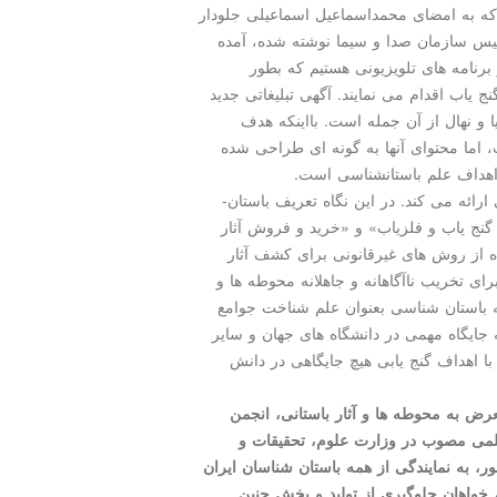
که به امضای محمداسماعیل اسماعیلی جلودار
یس سازمان صدا و سیما نوشته شده، آمده
رنامه­ های تلویزیونی هستیم که بطور
ج­ یاب اقدام می­ نمایند. آگهی تبلیغاتی جدید
یا و نهال از آن جمله است. بااینکه هدف
ست، اما محتوای آنها به گونه­ ای طراحی شده
هداف علم باستان­شناسی است.
ائه می­ کند. در این نگاه تعریف باستان­
ی گنج­ یاب و فلزیاب» و «خرید و فروش آثار
 از روش­ های غیرقانونی برای کشف آثار
ای تخریب ناآگاهانه و جاهلانه محوطه­ ها و
که باستان­ شناسی بعنوان علم شناخت جوامع
 جایگاه مهمی در دانشگاه­ های جهان و سایر
با اهداف گنج­ یابی هیچ جایگاهی در دانش
ض به محوطه­ ها و آثار باستانی، انجمن
علمی مصوب در وزارت علوم، تحقیقات و
، به نمایندگی از همه باستان ­شناسان ایران
، خواهان جلوگیری از تولید و پخش چنین