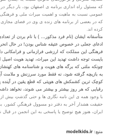
که مسئول راه اندازی برنامه ی اصفهان بود، بار دیگر د
عمومی نسبت به ماهیت و اهمیت میراث ملی و فرهنگی 
کرده اند.
متأسفانه ایشان (نام فرد مذکور… ) با نام بردن از تعدادی
ادعای جعلی در خصوص عتیقه شناس بودن! در حال انحرا
فرهنگی این مملکت که ارزشی فرازمانی و فرامکانی د
بایست توجه داشت تهدید این میراث، تهدید هویت اصیل 
چونکه ملتی که برگه های هویت و شناسنامه های کهنشان،
به بازیچه گرفته شود، نه فقط مورد سرزنش و ملامت آیند
کوچک ترین کشمکش های هویتی که قطع یقین در آینده پی
رقبایی که هر روز بیشتر و بیشتر می شوند، نخواهد داش
حقیقت هشدار آخر به دفتر دو مسوول فرهنگیِ کشور، به
ایران، هنوز هیچ توضیح یا پاسخی به این انجمن در قبال 
منبع:
modelkids.ir