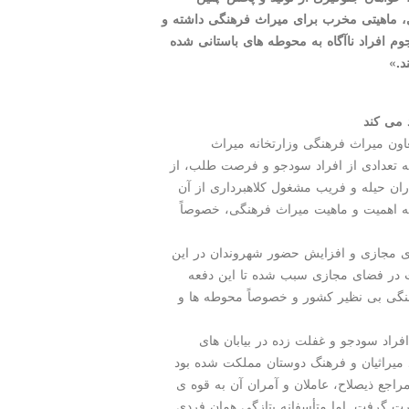
ی، ماهیتی مخرب برای میراث فرهنگی داشته و
م افراد ناآگاه به محوطه­ های باستانی شده
د.»
 می کند
ون میراث فرهنگی وزارتخانه میراث
 تعدادی از افراد سودجو و فرصت طلب، از
ان حیله و فریب مشغول کلاهبرداری از آن
به اهمیت و ماهیت میراث فرهنگی، خصوصاً
 مجازی و افزایش حضور شهروندان در این
ت در فضای مجازی سبب شده تا این دفعه
نگی بی نظیر کشور و خصوصاً محوطه ها و
 افراد سودجو و غفلت زده در بیابان های
میراثیان و فرهنگ دوستان مملکت شده بود
راجع ذیصلاح، عاملان و آمران آن به قوه ی
ت گرفت. اما متأسفانه بتازگی همان فردی