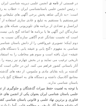
در قسمتی از
نامه ی
انجمن علمی دیرینه شناسی ایران 
– رئیس انجمن علمی باستان­شناسی ایران – خطاب به رئ
است: «به تازگی شاهد پخش برخی آگهی­ های تبلیغاتی و ب
غیرمستقیم یا مستقیم به تبلیغ و عادی­ سازی استفاده از گن
ایرانسل و تعدادی از برنامه­ های تلویزیونی شبکه­ های پو
سازندگانِ این آگهی­ ها یا برنامه­ ها اشاعه گنج­ یابی نی
است که نخست نشانگر عدم آگاهی سازندگان نسبت به ا
دوم اینکه؛ تصویری غیرواقعی را از دانش باستان­ شناسی ار
شناسی به مفهوم «گنج­ یابی و عتیقه­ یابی با دستگاه­ ها
عتیقه» تنزل یافته است و سوم هم مخاطب را به استفاده
تاریخی ترغیب می­ نمایند و در بخش چهارم نیز زمینه را بر
آثار باستانی کشور فراهم می­ کنند. این در حالی­ است 
گذشته بر پایه بقایای مادی و ملموس، از دهه­ های گذشته
مجامع آکادمیک داشته و دستگاه­ های به اصطلاح گنج ­یاب 
باستان­ شناسی ندارند.
با توجه به اهمیت حفظ میراث گذشتگان و جلوگیری از تعر
علمی باستان­ شناسی ایران بعنوان یکی از انجمن­ های 
فناوری و برترین نهاد علمی و قانونی باستان­ شناسی کشور
که دغدغه حفظ آثار تاریخی و مطالعه علمی آنها را دارند