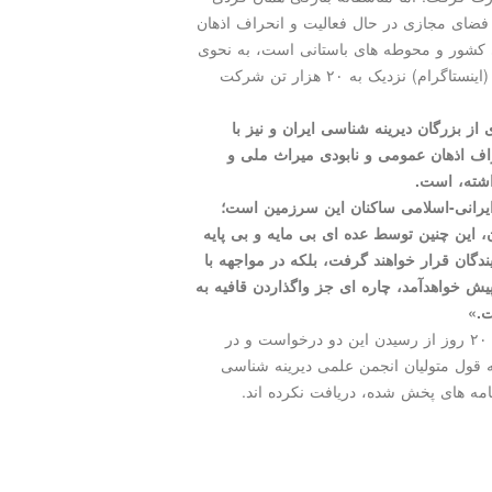
ر فضای مجازی در حال فعالیت و انحراف اذهان
کشور و محوطه های باستانی است، به نحوی
که در بعضی از برنامه های زنده ی وی در فضای مجازی (اینستاگرام) نزدیک به ۲۰ هزار تن شرکت
 از بزرگان دیرینه شناسی ایران و نیز با
ف اذهان عمومی و نابودی میراث ملی و
اشته، است.
ایرانی-اسلامی ساکنان این سرزمین است؛
 این چنین توسط عده ای بی مایه و بی پایه
گان قرار خواهند گرفت، بلکه در مواجهه با
ش خواهدآمد، چاره ای جز واگذاردن قافیه به
ت.»
با وجود همه ی این نامه نگاری ها و حتی گذشتِ بیش از ۲۰ روز از رسیدن این دو درخواست و در
 قول متولیان انجمن علمی دیرینه شناسی
نامه های پخش شده، دریافت نکرده اند.