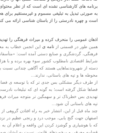
برنامه ­های کارشناسی­ نشده ­ای است که از نظر محتوا
به صورتی تبدیل به تبلیغی مسموم و غیرمستقیم برای هجو
است و چهره نادرستی را از باستان­ شناسی ارائه می ­کنن
اذهان عمومی را منحرف کرده و میراث فرهنگی را تهدید
همین طور در قسمتی از
نامه ی
این انجمن خطاب به معا
فرهنگی، گردشگری و صنایع دستی آمده است: «متأسفانه
شرایط اقتصادی نامطلوب کشور سوء بهره برده و با هزار
دسته از شهروندنماهایی هستند که آگاهی چندانی نسبت 
محوطه ها و تپه های باستانی، ندارند…
از طرف دیگر مشکلی بس جدی ­تر که با توسعه ی فضای
فضاها شکل گرفته است؛ به گونه ­ای که تبلیغات نادرس
تهدیدی بس خطرناک تر و سهمگین تر متوجه میراث فره
تپه های باستانی آن شود…
چند ماه قبل از این، انتشار خبر به راه افتادن گروهی از
اصفهان جهت گنج یابی، موجب درد و رنجی عظیم در نزد 
که با هوشیاری و گوشزد کردن این واقعه و اعلام آن به م
قضاییه معرفی و برخوردهای قانونی نسبت به ایشان صور