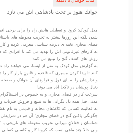
جوانك هنوز بر تخت پادشاهی اش می تازد
مدل کودک: کرونا و تعطیلی هایش راه را برای برخی افرا
شدن بلکه این روزها بیشتر به تخریب محوطه های باستا
فضای مجازی نخبه ی دیرینه شناسی معرفی کرده و کار
به کارهای غیرقانونی اش را تهدید می کند تا افرادی که 
روش های کشف گنج را تبلیغ می کنند!
به گزارش مدل کودک به نقل از ایسنا، می خواهند راه صد
کنند تا پیدا کردن مسیری که قاعده و قانونِ بازار کار 
و ندارشان را به پای قول و قرارهای آن جوانک و صفحه 
دنبال پولشان در ناکجا آباد می دوند!
سرعت کار در فضای مجازی و به خصوص در اینستاگرام آن ق
مدتی قبل همه دل نگرانی ها به تبلیغ و فروش فلزیاب و
به فعالیت کسانی که کاغذهای مچاله و قدیمی به نام نق
چگونگی یافتن گنج در فضای مجازی؛ آن هم در شرایطی که
شناسان و فعالانِ میراثی تخریب محوطه های تاریخی با کن
ولی حالا چند ماهی است که کرونا کار و کاسبی کسانی 