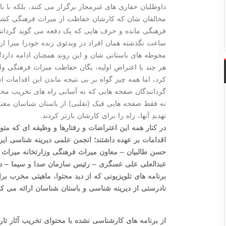
داوطلبان حفاری های غیرمجاز برگزار می کنند، بلکه با
مخالفان شان که کارشان حفاظت از میراث فرهنگی کش
ساعت نگذشته همان افراد در ویدئوی زنده خودرا مبرا از 
محوطه های باستانی شان و این روند همچنان ادامه دارد‍!
هر چند با اعتراض اولیه، یگان حفاظت میراث فرهنگی وا
کرد، اما همه چیز گواه بر بی نتیجه ماندن این اقدامات 
گردانندگان صفحه هایی که به آسانی راه های تخریب مح
نه فقط صفحه هایی فیک (تقلبی) از باستان شناسان معتر
تهدیدِ آنها، راه را برای کارشان بازتر کردند.
در کنار همه این اعتراضات و رفتارها و وظیفه ای که متو
اقدامات بر عهده داشتند؛ انجمن علمی دیرینه شناسی ایرا
حسن طالبیان – معاون میراث فرهنگی وزارتخانه میراث
عبدالعلی علی عسگری – رئیس سازمان صدا و سیما – درخ
برنامه های تلویزیونی که از دید محتوا، ماهیتی مخرب ب
نادرستی از دیرینه شناسی و باستان شناسان ارائه می کند
از برنامه های کارشناسی نشده با محتوای تخریب آثار تار