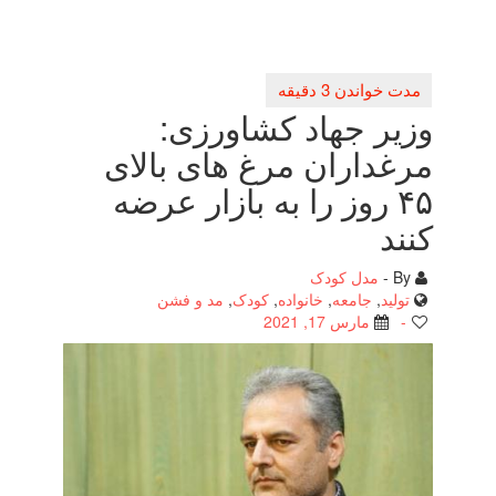
وزیر جهاد كشاورزی:
مرغداران مرغ های بالای
۴۵ روز را به بازار عرضه
كنند
By -
مدل کودک
تولید
,
جامعه
,
خانواده
,
کودک
,
مد و فشن
-
مارس 17, 2021