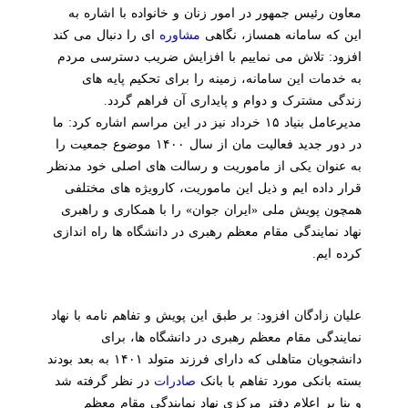
معاون رئیس جمهور در امور زنان و خانواده با اشاره به
این که سامانه همساز، نگاهی
مشاوره
ای را دنبال می کند
افزود: تلاش می نماییم با افزایش ضریب دسترسی مردم
به خدمات این سامانه، زمینه را برای تحکیم پایه های
زندگی مشترک و دوام و پایداری آن فراهم گردد.
مدیرعامل بنیاد ۱۵ خرداد نیز در این مراسم اشاره کرد: ما
در دور جدید فعالیت مان از سال ۱۴۰۰ موضوع جمعیت را
به عنوان یکی از ماموریت و رسالت های اصلی خود مدنظر
قرار داده ایم و ذیل این ماموریت، کارویژه های مختلفی
همچون پویش ملی «ایران جوان» را با همکاری و راهبری
نهاد نمایندگی مقام معظم رهبری در دانشگاه ها راه اندازی
کرده ایم.
علیان زادگان افزود: بر طبق این پویش و تفاهم نامه با نهاد
نمایندگی مقام معظم رهبری در دانشگاه ها، برای
دانشجویان متاهلی که دارای فرزند متولد ۱۴۰۱ به بعد بودند
بسته بانکی مورد تفاهم با بانک
صادرات
در نظر گرفته شد
و بنا بر اعلام دفتر مرکزی نهاد نمایندگی مقام معظم