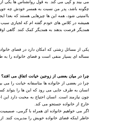
می بیند و کپی می کند. به قول روانشناس ها یکی ا
چگونه باشد، پدر من نسبت به همسر خودش چه جوری 
باامنیتی شود، همه این ها چیزهایی هستند که بعدا ای
همیشه در کلاس های خودم گفته ام که لجبازی سبب ای
همدیگر فرصت بدهند به همدیگر کمک کنند. گاهی اوقا
یکی از مسائل زشتی که امکان دارد در فضای خانواده
مساله ای بسیار منفی است و فضای خانواده را به
چرا در میان بعضی از زوجین خیانت اتفاق می افتد؟
چرا در بعضی از خانواده ها متاسفانه خیانت را می 
انسان به طرف جایی می رود که این ها را بتواند ک
چون نیازمند است. انسان احتیاج به محبت دارد این ا
خارج از خانواده جستجو می کند.
اگر می خواهیم خانواده ای همراه با گرمی، صمیمیت و ا
خاطر اینکه فضای خانواده خویش را مدیریت کنند. از