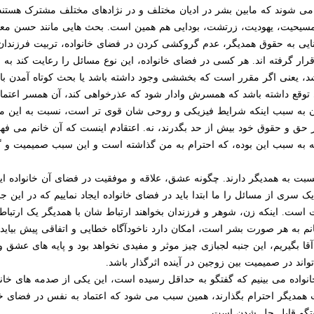
ی شوند که مابین بشر در ادیان مختلف و در نژادهای مختلف مشترک هستند.
مسیحیت، یهودیت، زرتشت، بودایی هم همین است. بحث هایی مانند حسن معاش
نایی به حقوق همدیگر، عدم گروکشی کردن در فضای خانواده، تربیت فرزندان،
 قرار گرفته اند. هر کسی در فضای خانواده، این نوع مسائل را رعایت کند 
اشد، یعنی اگر مقرر است که بخششی وجود داشته باشد یا بحث کوتاه آمدن باشد
ی توقع داشته باشد که همسرش وادار شود که عذرخواهی کند، آن همسر اعتم
یان به سبب اینکه شرایط فیزیکی و روحی شان قوی تر است، نسبت به این مس
که از حق و حقوق خود بیش از حد بگدرند، نه. اعتقادم اینست که آن خانم می
 به سبب این بوده، که احترام به من گذاشته است و این سبب صمیمیت و گ
 نسبت به همدیگر دارند. چگونه عشق، علاقه و موفقیت در فضای آن خانواده ای
 سری از مسائل را ما ابتدا باید در فضای خانواده ایجاد نماییم که در این جا 
. اینکه زن، شوهر و فرزندان بخواهند ارتباط شان با همدیگر یک ارتباطی 
به هر صورت بشر است، امکان دارد ناخودآگاه خطایی و اتفاقی پیش بیاید، ا
 آقا بگیریم، این جنبه لجبازی چیز موثر و مفیدی نخواهد بود و پایه های عش
ند در صمیمیت بین زوجین در آینده اثرگذار باشد.
نواده می بینیم که گفتگو به حداقل رسیده است، این یکی از صدمه های خانوا
همدیگر احترام بگذارند، همین سبب می شود که اعتماد به نفس در فضای خانوا
گفتگو قابل حل شدن است.