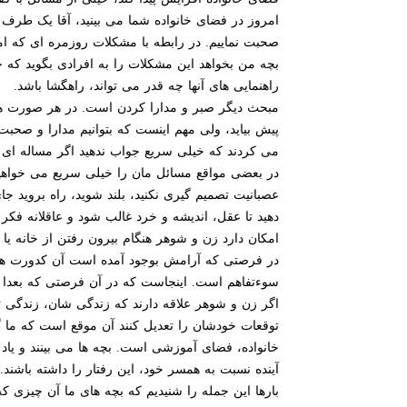
امروز در فضای خانواده شما می بینید، آقا یک طر
صحبت نماییم. در رابطه با مشکلات روزمره ای که امک
بچه من بخواهد این مشکلات را به افرادی بگوید که حتی
راهنمایی های آنها چه قدر می تواند، راهگشا باشد.
مبحث دیگر صبر و مدارا کردن است. در هر صورت همه آ
پیش بیاید، ولی مهم اینست که بتوانیم مدارا و صحبت
می کردند که خیلی سریع جواب ندهید اگر مساله ای 
در بعضی مواقع مسائل مان را خیلی سریع می خواهیم
عصبانیت تصمیم گیری نکنید، بلند شوید، راه بروید جای
دهید تا عقل، اندیشه و خرد غالب شود و عاقلانه فکر 
امکان دارد زن و شوهر هنگام بیرون رفتن از خانه یا 
در فرصتی که آرامش بوجود آمده است آن کدورت ها و ن
سوءتفاهم است. اینجاست که در آن فرصتی که بعدا ب
اگر زن و شوهر علاقه دارند که زندگی شان، زندگی تو
توقعات خودشان را تعدیل کنند آن موقع است که ما گ
خانواده، فضای آموزشی است. بچه ها می بینند و یاد می
آینده نسبت به همسر خود، این رفتار را داشته باشند.
بارها این جمله را شنیدیم که بچه های ما آن چیزی 