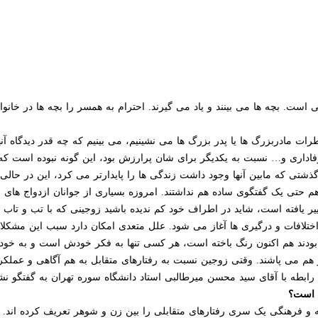
. بچه ها می بینند و یاد می گیرند. احترام به همسر را بچه ها در خانواده
ات مادربزرگ ها یا پدر بزرگ ها می نشینیم، می بینیم که چه قدر دیدگاه آن
داری و… نسبت به یکدیگر برای شان پرارزش بود، این گونه نبوده است که 
 گذشتی که مابین آنها وجود داشت زندگی ها را پایدارتر می کرد، این در حا
هم حتی یک گفتگوی ساده هم نداشتند. امروزه بسیاری از جوانان ازدواج های
ییر یافته است، شاید در اطراف خود کم ندیده باشید زوجینی که با تب و تاب 
افات و درگیری ها آغاز می شود. علل متعدی امکان دارد سبب این مشکلات 
 بودند هم اکنون رنگ باخته است، هر کسی تنها به فکر خودش است و به خ
هم می پاشند. وقتی زوجین نسبت به رفتارهای متقابل به هم آگاهی و عملکرد
ن رابطه با آقای سید محسن میرطالبی استاد دانشگاه سوره تهران به گفتگو نش
 است؟
و فرهنگی یک سری رفتارهای متقابلی را بین زن و شوهر تعریف کرده اند. ج