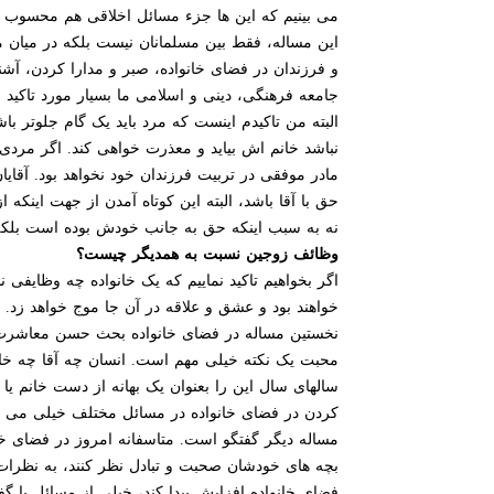
می بینیم که این ها جزء مسائل اخلاقی هم محسوب م
این مساله، فقط بین مسلمانان نیست بلکه در میان 
و فرزندان در فضای خانواده، صبر و مدارا کردن، آش
جامعه فرهنگی، دینی و اسلامی ما بسیار مورد تاکید
البته من تاکیدم اینست که مرد باید یک گام جلوتر ب
نباشد خانم اش بیاید و معذرت خواهی کند. اگر مرد
مادر موفقی در تربیت فرزندان خود نخواهد بود. آقا
حق با آقا باشد، البته این کوتاه آمدن از جهت این
نه به سبب اینکه حق به جانب خودش بوده است بلکه
وظائف زوجین نسبت به همدیگر چیست؟
اگر بخواهیم تاکید نماییم که یک خانواده چه وظایفی
خواهند بود و عشق و علاقه در آن جا موج خواهد زد. یک
نخستین مساله در فضای خانواده بحث حسن معاشرت است
محبت یک نکته خیلی مهم است. انسان چه آقا چه خانم 
سالهای سال این را بعنوان یک بهانه از دست خانم یا
کردن در فضای خانواده در مسائل مختلف خیلی می توا
مساله دیگر گفتگو است. متاسفانه امروز در فضای خا
بچه های خودشان صحبت و تبادل نظر کنند، به نظرات 
فضای خانواده افزایش پیدا کند، خیلی از مسائل با 