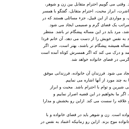
 وقتی می گوییم احترام متقابل بین زن و شوهر،
رت، ابراز محبت، احترام متقابل، گفتگو با همسر
 و مواردی از این قبیل، جزء مسائلی هستند که در
به مراتب یک فضای گرم و صمیمی ایجاد می شود.
، مرد باید در این مساله پیشگام تر باشد. منتظر
اد به نفس خویش را از دست می دهد، آن خانم فردا
اله همیشه پیشگام تر باشند، بهتر است، حتی اگر
 فهمد و درک می کند که اگر همسرش کوتاه آمده است
رمی در فضای خانواده خواهد شد.
جاد می شود. فرزندان آن خانواده، فرزندانی موفق
به چند مورد از آنها اشاره می نماییم.
شیرین و توام با احترام باشد. محبت و ابراز
گر ما بخواهیم در این قضیه اصرار نماییم و
ق و علاقه را سست می کند. ازاین رو بخشش و مدارا
ده است. زن و شوهر باید در فضای خانواده و با
ده موج بزند. ازاین رو زمانیکه اعتماد به نفس در