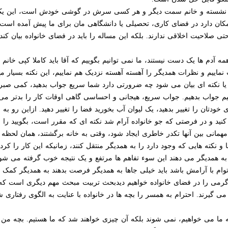
ف نشسته و خانم سمت دیگر و هر کسی سرش در گوشی خودش است، این یک صدم
ان دارد در فضای کاری، تحصیلی یا دانشگاهی مان برای ما پیش آمده است با
 صلاحیت اخلاقی ندارند. بلکه این مساله را باید در فضای خانواده بیان کند،
دم ها یک دست نیستند، ما نمی توانیم بگوییم که آقا باید کاملا کپی خانم ب
 نماییم و نظرات همدیگر را آهسته آهسته نزدیک هم نماییم، این نکته بسیار 
یا نکته ای بیان می شود چه ضرورتی دارد شما سریع جواب بدهید، کمی صبر 
 جواب بدهیم. جواب سریع، هیجانی و احساسی گاهی اوقات کار را بدتر می کن
 خودتان را تغییر بدهید، یک لیوان آب بخورید فضا را تغییر دهید. ازاین رو ب
کنید و در فرصتی که جو خانواده آرام شد نکته ای که مقرر است، بگویید را بی
مهمانی بین آنها تکدر خاطری ایجاد شود، وقتی به خانه برگشتند، همان لحظه 
کته هایی که وجود دارد را به همدیگر منتقل کنند، زمانیکه این کار را کرد
ه همدیگر می دهند این سوء تفاهم ها مرتفع و یک نتیجه خوب گرفته می شود
ام با آرامش باشد باید خیلی جاها به همدیگر فرصت بدهند به همدیگر کمک کن
رمی را در فضای خانواده خواهیم دیدبحث تربیت مبحث مهم دیگری است که با
 گیرند. احترام به همسر را بچه ها در خانواده با عنایت به الگوی رفتاری شما
که ما می خواهیم، نمی شوند بلکه آن چیزی خواهند شد که ما هستیم. بچه من