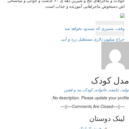
حوادث و ماجراهای تلخ و شیرین دهه ی ۶۰ گذشت و جوانی و میانسالی
اش دستخوش ماجراهایی آموزنده و جذاب است.
راهبری
وقف، مسیری که مسدود نخواهد شد
نوشته
حراج میلیون دلاری مستطیل زرد و آبی
مدل کودک
تولید
,
جامعه
,
خانواده
,
کودک
,
مد و فشن
No description. Please update your profile.
~~||~~Comments Are Closed~~||~~
لینک دوستان
خرید بک لینک