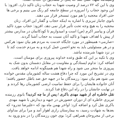
وی با این که ۷۲ درصد از وصیت شهدا به حجاب زنان تاکید دارد، افزود: با
این وجود حجاب را امروزه در سطح جامعه کم رنگ می بینیم و برخی ها
حتی افراد محجبه را هم مورد تمسخر قرار می دهند.
بانوی جانباز تبریزی با اشاره به اینکه حجاب و گفتار این افراد، زنان
محجبه را به هیچ وجه تحت تأثیر قرار نمی دهد، افزود: حجاب مورد تاکید
قرآن و پیامبر اکرم (ص) است و امیدواریم تا کودکانمان در مدارس بیشتر
از پیش با اهداف شهدا و تاکید آنان نسبت به حجاب آشنا گردند.
«صارمی» همینطور در مورد جایگاه خدمت به مردم هم بیان نمود: هرکس
و در هر مسئولیتی باید به نحو احسن عمل کرده و به مردم خدمت کند تا
در نزد شهدا شرمنده نباشد.
وی با تکیه بر این که طبق وعده خداوند پیروزی برای مومنان است،
اضافه کرد: تداوم ایستادگی و مقاومت در مقابل دشمنان بدون شک به
پیروزی ما منجر می شود و راه شهدا هم همینگونه ادامه خواهد یافت.
وی در تشریح این مورد که چرا دفاع هشت ساله کشورمان مقدس خوانده
می شود هم بیان نمود: رزمندگان ما در جبهه حق ضد باطل حضور یافتند؛
آنان خانواده هایشان را برای حفظ تمامیت ارضی کشورمان رها کردند و
در نهایت جانشان را در راه این دفاع فدا کردند.
نقل خاطره ای از شهید مهدی باکری / پس از ما چه کردید؟
بانوی رزمنده
تبریزی خاطره ای از دوران حضورش در جبهه و دیدارش با شهید مهدی
باکری نقل کرد و اضافه کرد: اواخر بهمن ماه بود که «علیرضا تندرو» که
بعدها به شهادت رسید، به بیمارستان رازی اهواز آمد و مرا برای مداوای
برخی از مجروحان همراهی کرد؛ بوی خون رزمندگان را در بدو ورود به