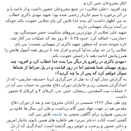
اتاق مجروحان حس کردم.
وی افزود: «علی تجلایی» در جمع مجروحان حضور داشت و از ناحیه پا و
در اثر برخورد با سیم خاردار زخمی شده بود؛ شهید مهدی باکری خطاب
به من اظهار داشت: ای بنده خدا تلاش کن پای تجلایی عفونت نکند چونکه
در آینده نزدیک میهمانی داریم.
شهید علی تجلایی از موثرترین نیروهای شکست حصر سوسنگرد بود
«صارمی» اضافه کرد: حدود ۴۵ تا ۵۰ روز بعد که عملیات بدر آغاز شد،
تازه متوجه شدم که منظور شهید باکری از میهمانی چیست؛ من پای
تجلایی را در حد توان مداوا کردم و قرار شد تا تزریق بقیه آمپول هایش را
همرزمانش ادامه دهند تا زخمش عفونت نکند.
«مهدی باکری در راهرو بار دیگر مرا بنده خدا خطاب کرد و افزود: چند
روزی مهیمان شما هستیم اما در روز قیامت و در پل صراط از شماها
سوال خواهم کرد که پس از ما چه کردید؟»
به گزارش مدل کودک به نقل از خبرگزاری ایرنا «صدیقه صارمی» که از
امدادگران بسیجی زن و جانبازان دوران دفاع مقدس به حساب می آید در
۶ عملیات بیت المقدس، رمضان، خیبر، بدر، کربلای ۴ و کربلای ۵ حضور
داشت.
وی طی سال ۱۳۶۲ شمسی در آبادان مجروح شد و بعد از دوران دفاع
مقدس هم در جهت جهاد تبیین گام برداشت و طی این سال ها علاوه بر
تدریس، همواره برای آگاهی بخشی به
جامعه
تلاش می کند.
گفتنی است کتاب «دختر تبریز» هم خاطره های همین بانوی جانباز امروز
و دختر جسور و پرجنب و جوش روز گذشته است؛ امدادگری که از دل