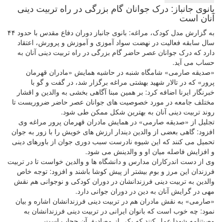
بانوی جانباز: درک جوانان گام بزرگی در راه تربیت دینی
آنان است
به گزارش مدل کودک، مراغه: بانوی جانباز دوران دفاع مقدس با حدود ۴۴
سال سابقه فعالیت در نهضت سواد آموزی و آموزش و پرورش، اعتقاد
دارد که درک جوانان عصر حاضر گام بزرگی در راه تربیت دینی آنان به
حساب می آید.
«صدیقه صارمی» شامگاه شنبه در حاشیه همایش «مادران قهرمان
پرور» که در تالار شهید بهشتی مراغه برگزار شد، در گفت و گو با
خبرنگار ایرنا اضافه کرد: بر همین مبنا آگاهی بخشی به والدین و اقشار
مختلف جامعه در مورد خصوصیت های جوانان عصر حاضر ضروریست تا
روند تربیت دینی آنان به بهترین شکل ممکن طی شود.
تجلیل از «صدیقه صارمی» در همایش مادران قهرمان پرور مراغه وی
افزود: گاهی بعضی از والدین دیندار ارزش های خویش را با زور به جوان
تحمیل می کنند که این شیوه نادرست سبب دوری جوان از باورهای دینی
و افزایش فاصله میان او و والدینش می شود.
وی از دست اندرکاران مدارس و دانشگاه ها و والدین خواست تا در تربیت
فرزندان این مرز و بوم بیشتر از پیش کوشا باشند و افزود: توجه خاص
والدین به تربیت دینی فرزندانشان در دوران کودکی و نوجوانی هم نقش
مهی در گرایش آنان به دین در دوران جوانی دارد.
«صارمی» به نقش مادران هم در تربیت دینی فرزندانشان اشاره و بیان
نمود: چه خوب است که بانوان ایرانی در تربیت دینی فرزندانشان به
وصیتنامه شهدا عمل کنند که یکی از مصادیق آن حجاب است.