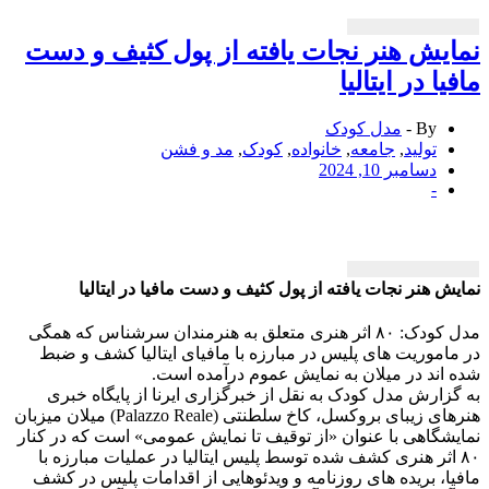
یش هنر نجات یافته از پول کثیف و دست
یا در ایتالیا
By -
مدل کودک
تولید
,
جامعه
,
خانواده
,
کودک
,
مد و فشن
دسامبر 10, 2024
-
ش هنر نجات یافته از پول کثیف و دست مافیا در ایتالیا
مدل کودک: ۸۰ اثر هنری متعلق به هنرمندان سرشناس که همگی
اموریت های پلیس در مبارزه با مافیای ایتالیا کشف و ضبط
اند در میلان به نمایش عموم درآمده است.
زارش مدل کودک به نقل از خبرگزاری ایرنا از پایگاه خبری
هنرهای زیبای بروکسل، کاخ سلطنتی (Palazzo Reale) میلان میزبان
شگاهی با عنوان «از توقیف تا نمایش عمومی» است که در کنار
۸ اثر هنری کشف شده توسط پلیس ایتالیا در عملیات مبارزه با
ا، بریده های روزنامه و ویدئوهایی از اقدامات پلیس در کشف