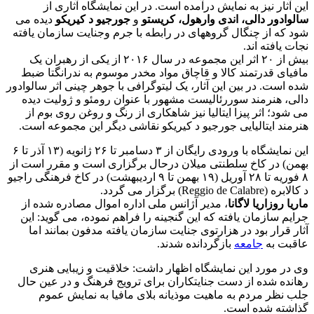
آثار نیز به نمایش درآمده است. در این نمایشگاه آثاری از
ادور دالی، اندی وارهول، کریستو
و
جورجیو د کیریکو
دیده می
که از چنگال گروههای در رابطه با جرم وجنایت سازمان یافته
 یافته اند.
بیش از ۲۰ اثر این مجموعه در سال ۲۰۱۶ از یکی از رهبران یک
ای قدرتمند کالا و قاچاق مواد مخدر موسوم به ندرانگتا ضبط
است. در بین این آثار، یک لیتوگرافی با جوهر چینی اثر سالوادور
، هنرمند سوررئالیست مشهور با عنوان رومئو و ژولیت دیده
ود؛ اثر پیزا ایتالیا نیز شاهکاری از رنگ و روغن روی بوم از
ند ایتالیایی جورجیو د کیریکو نقاشی دیگر این مجموعه است.
این نمایشگاه با ورودی رایگان از ۳ دسامبر تا ۲۶ ژانویه (۱۳ آذر تا ۶
) در کاخ سلطنتی میلان درحال برگزاری است و مقرر است از
۸ فوریه تا ۲۸ آوریل (۱۹ بهمن تا ۹ اردیبهشت) در کاخ فرهنگی راجیو
Reggio de ) برگزار می گردد.
 روزاریا لاگانا
، مدیر آژانس ملی اداره اموال مصادره شده از
م سازمان یافته که این گنجینه را فراهم نموده، می گوید: این
 قرار بود در هزارتوی جنایت سازمان یافته مدفون بمانند اما
بت به
جامعه
بازگردانده شدند.
ر مورد این نمایشگاه اظهار داشت: خلاقیت و زیبایی هنری
ده شده از دست جنایتکاران برای ترویج فرهنگ و در عین حال
نظر مردم به ماهیت موذیانه بلای مافیا به نمایش عموم
شته شده است.