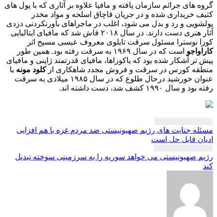
 های جرائم سازمان یافته و مافیا علاوه بر آثاری که با پول های
 خریداری شده و در جریان قاچاق اسلحه و مواد مخدر
ویی و رد و بدل می شود، اغلب در ماجراهای باورنکردنی دزدی
آثار هنری دست دارند. در سال ۲۰۱۸ فاش شد که مافیای ایتالیایی
 نوسترا مسئول سرقت تابلوی معروف عیسی مسیح اثر
واجو
است که در سال ۱۹۶۹ به سرقت رفته بود. همین طور
تر آشکار شده بود که یاکوزاها، مافیای قدرتمند ژاپنی و مافیای
قه کورس در سرقت و فروش مجدد شاهکاری از
کلود مونه
با
عنوان خورشید درحال طلوع که در سال ۱۹۸۵ میلادی به سرقت
 سال ۱۹۹۰ کشف شد، دست داشته اند.
بری
ه جنایت های رژیم صهیونیستی ضد مردم غزه با هم افزایی
ته
ن قابل حل است
 صهیونیستی می خواهد سوریه را به سرزمینی سوخته تبدیل