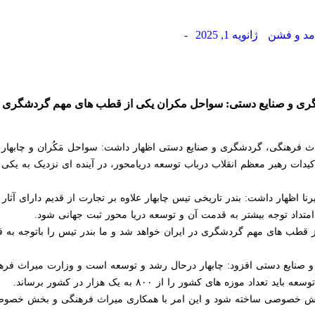
د و فشن
ژانویه 1, 2025
-
شگری و صنایع دستی: سواحل مکران یکی از قطب های مهم گردشگری 
 فرهنگی، گردشگری و صنایع دستی اظهار داشت: سواحل مَکُران و چابهار به
اکیدات رهبر معظم انقلاب درباب توسعه دریامحور، در آینده ای نزدیک به ی
رنا اظهار داشت: بندر تاریخی تیس چابهار علاوه بر تجارت از قدیم دارای آث
تداد توجه بیشتر به قدمت آن و توسعه دریا محور ثبت جهانی شود.
ز قطب های مهم گردشگری در ایران خواهد شد و ما بندر تیس را باتوجه به قد
و صنایع دستی افزود: چابهار درحال رشد و توسعه است و وزارت میراث فر
وزه های کشور را از ۸۰۰ به یک هزار در کشور برساند.
ایران باید توسط بخش خصوصی ساخته شود و این امر با همکاری میراث فرهنگی و بخش 