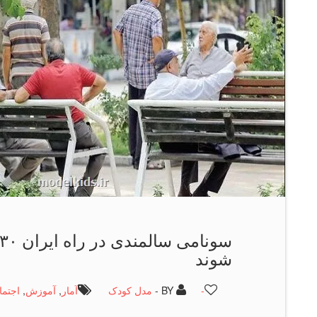
شوند
-
BY -
مدل کودک
آمار
,
آموزش
,
اجتما