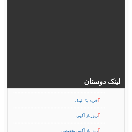
372
371
370
369
368
377
376
375
374
373
382
381
380
379
378
>>
386
385
384
383
لینک دوستان
خرید بک لینک
رپورتاژ آگهی
رپورتاژ آگهی تخصصی