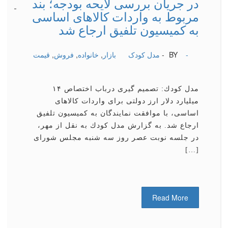
در جریان بررسی لایحه بودجه؛ بند
-
-
-
-
-
-
-
-
-
-
مربوط به واردات كالاهای اساسی
به كمیسیون تلفیق ارجاع شد
-
BY -
مدل کودک
بازار
,
خانواده
,
فروش
,
قیمت
مدل كودك: تصمیم گیری درباب اختصاص ۱۴
میلیارد دلار ارز دولتی برای واردات كالاهای
اساسی، با موافقت نمایندگان به كمیسیون تلفیق
ارجاع شد. به گزارش مدل كودك به نقل از مهر،
در جلسه نوبت عصر روز سه شنبه مجلس شورای
[…]
Read More