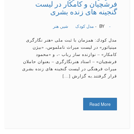
فرشچیان و كامكار در لیست
گنجینه های زنده بشری
-
BY -
مدل کودک
شیر
,
هنر
مدل كودك: همزمان با ثبت ملی «هنر نگارگری
مینیاتور» در لیست میراث ناملموس، «بیژن
كامكار» – نوازنده ساز رباب -، و «محمود
فرشچیان» – استاد هنرنگارگری – بعنوان حاملان
میراث فرهنگی در لیست گنجینه های زنده بشری
قرار گرفتند.به گزارش […]
Read More