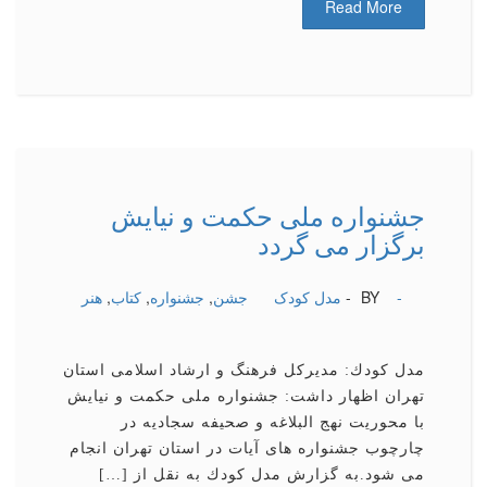
Read More
جشنواره ملی حكمت و نیایش
برگزار می گردد
-
BY -
مدل کودک
جشن
,
جشنواره
,
كتاب
,
هنر
مدل كودك: مدیركل فرهنگ و ارشاد اسلامی استان
تهران اظهار داشت: جشنواره ملی حكمت و نیایش
با محوریت نهج البلاغه و صحیفه سجادیه در
چارچوب جشنواره های آیات در استان تهران انجام
می شود.به گزارش مدل كودك به نقل از […]