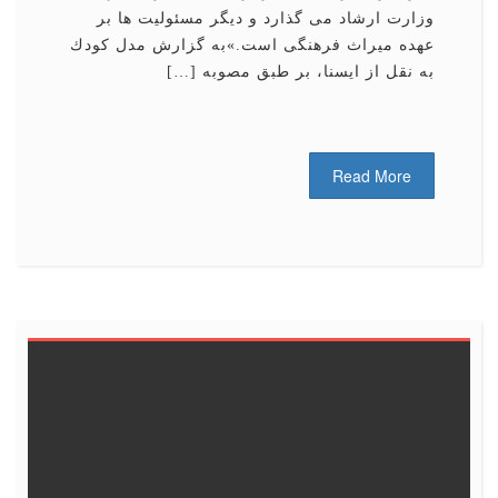
وزارت ارشاد می گذارد و دیگر مسئولیت ها بر
عهده میراث فرهنگی است.»به گزارش مدل كودك
به نقل از ایسنا، بر طبق مصوبه […]
Read More
6
5
4
3
2
1
<<
13
12
11
10
9
8
7
19
18
17
16
15
14