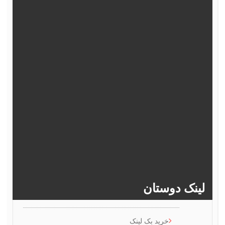
362
361
360
359
358
367
366
365
364
363
372
371
370
369
368
377
376
375
374
373
382
381
380
379
378
>>
386
385
384
383
ینک دوستان
خرید بک لینک