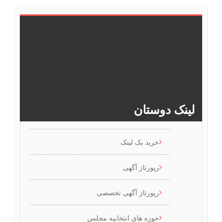
7
6
5
4
3
2
1
13
12
11
10
9
8
>>
16
15
14
لینک دوستان
خرید بک لینک
رپورتاژ آگهی
رپورتاژ آگهی تخصصی
حوزه های انتخابیه مجلس