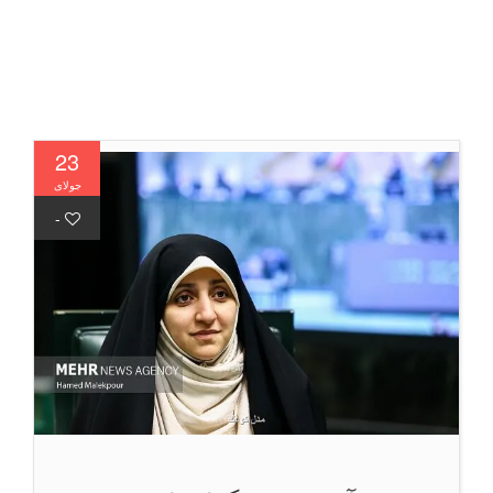
23
جولای
-