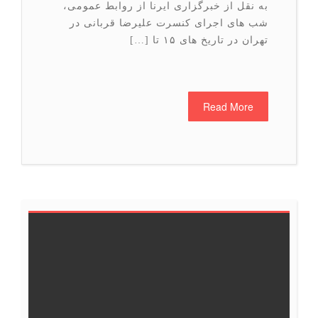
به نقل از خبرگزاری ایرنا از روابط عمومی،
شب های اجرای کنسرت علیرضا قربانی در
تهران در تاریخ های ۱۵ تا […]
Read More
7
6
5
4
3
2
1
13
12
11
10
9
8
19
18
17
16
15
14