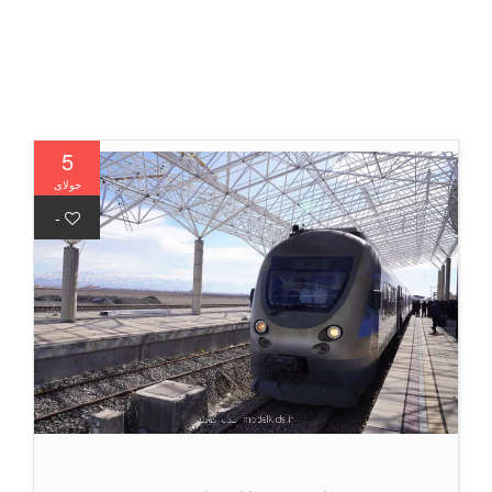
5
جولای
-