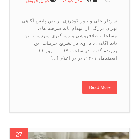
-
BY -
مدل کودک
جوان
,
فروش
سردار علی ولیپور گودرزی، رییس پلیس آگاهی
تهران بزرگ، از انهدام باند سرقت های
مسلحانه طلافروشی و دستگیری سردسته این
باند آگاهی داد. وی در تشریح جزییات این
پرونده گفت: در ساعت ۱۹: ۰۰ روز ۱۱
اسفندماه ۱۴۰۱، برابر اعلام […]
Read More
27