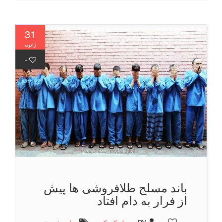
31
ژانویه
-
باند مسلح طلافروشی ها پیش
از فرار به دام افتاد