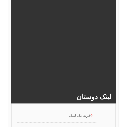
25
24
23
22
21
20
31
30
29
28
27
26
37
36
35
34
33
32
43
42
41
40
39
38
>>
45
44
لینک دوستان
خرید بک لینک