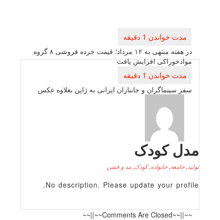
بری
ته
در هفته منتهی به ۱۲ مرداد؛ قیمت خرده فروشی ۸ گروه
وراكی افزایش یافت
ینماگران و جانبازان ایرانی به ژاپن بعلاوه عكس
 کودک
عه
,
خانواده
,
کودک
,
مد و فشن
No description. Please update your p
~~||~~