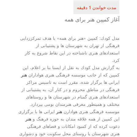
 كمپین هنر برای همه
ودك: كمپین «هنر برای همه» با هدف تمركززدایی
ی از تهران به شهرستان ها و پشتیبانی از
ادهای هنری ناشناخته در این نقاط شروع به كار
رش مدل كودك به نقل از ایسنا بنا بر اعلام، این
 كه از جانب موسسه فرهنگی هنری هواداران
هنر
ی ها برگزار شده، مقرر است به تاسیس مراكز
ی در مناطق محروم و در كنار آن، به پشتیبانی از
ادهای هنری گمنام در شهرستان ها و روستاهای
 و همینطور معرفی هنرمندان بومی بپردازد.
 فرهنگی هنری هوادارن
هنر
ایرانی ها با برگزاری
مپین از همه علاقه مندان به حوزه فرهنگ و
هنر
كرده كه از كمبود امكانات و فضاهای فرهنگی
شهرستان یا روستای محل سكونت خود و دشواری