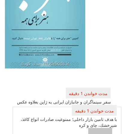
بری
ته
ر سینماگران و جانبازان ایرانی به ژاپن بعلاوه عكس
 تامین بازار داخلی؛ ممنوعیت صادرات انواع كاغذ،
ك، چای و كره