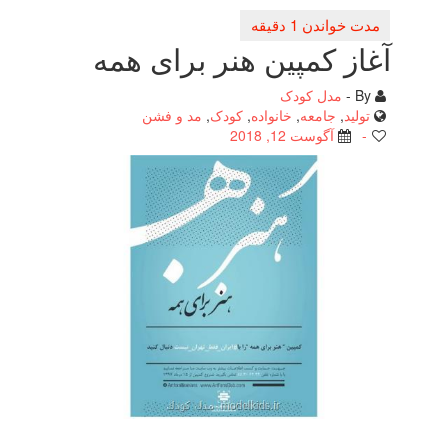
ز كمپین هنر برای همه
مدل کودک
لید
,
جامعه
,
خانواده
,
کودک
,
مد و فشن
آگوست 12, 2018