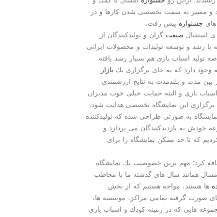
 شد و مسیر به سمت تخصصی شدن كارها و در
 های
جشنواره
پیش رفت.
 ی استقبال
صنعت
گران و تولیدكنندگان از
با رشد و توسعه تولیدات و محصولات ایرانی
ه تولید اسباب بازی هم بسیار رشد یافته
 وجود دارد كه به جای برگزاری یك
بازار
بین مدت و بلندمدت به نتایج ارزشمندی
اسباب بازی و البته حمایت خیلی خوب مدیران
برگزاری این نمایشگاه تخصصی هدایت شود.
یشگاه به صورتی طراحی شده كه تولیدكننده
خودش به بازدیدكنندگان می پردازد و
یم كه تا حد ممكن نمایشگاه را برای
فه كرد: مهم ترین خصوصیت یك نمایشگاه
ال همانند سال های گذشته ما با مخاطب
ه
ها هستند، مواجه هستیم كه از بخش
 های صورت گرفته تمامی مراكز، موسسه ها،
وعه هایی كه در زمینه كودك و اسباب بازی