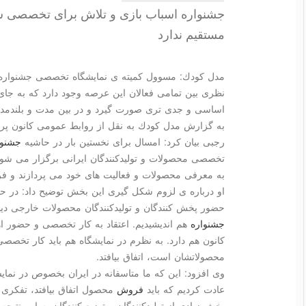
جشنواره اسباب بازی و تلاش برای تخصصی ش
مستقیم ندارد
مدل كودك: مسوول كمیته ی نمایشگاه تخصصی جشنواره ا
نظری بین تمامی فعالان این عرصه وجود دارد كه به جای 
اساسی و جدی تری صورت گیرد و در بین مدت و بلندمدت 
به گزارش مدل كودك به نقل از روابط عمومی كانون پر
رجبی بیان كرد: امسال برای نخستین بار در حاشیه
جشنوا
تخصصی محصولات و تولیدكنندگان ایرانی برگزار می شو
به معرفی محصولات و فعالیت های خود می پردازند و 
او درباره ی لزوم شكل گیری این بخش توضیح داد: در حا
حضور پخش كنندگان و تولیدكنندگان محصولات خارجی دی
جشنواره
هم اندیشیدیم. اعتقاد به كار تخصصی و حضور 
كانون هم دارد. به نظرم در نمایشگاه هم باید كار تخص
محصولاتشان است، اتفاق بیافتد.
وی افزود: این كه ما متاسفانه در ایران بخصوص در نمای
عادت كردیم كه باید
فروش
محصول اتفاق بیافتد، تفكری
بخش زیادی از تولیدكنندگان و توزیع كنندگان به این نتیجه