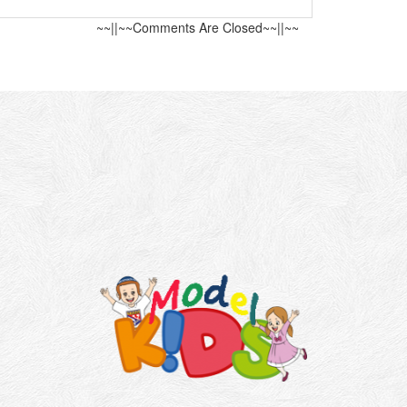
~~||~~Comments Are Closed~~||~~