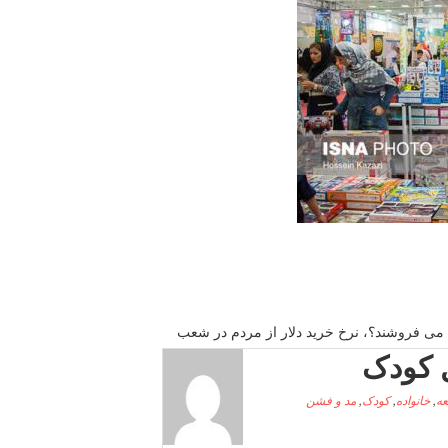
د می فروشند؟، نرخ خرید دلار از مردم در شعب
 کودک
عه
,
خانواده
,
کودک
,
مد و فشن