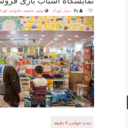
-
By -
مدل کودک
تولید
,
جامعه
,
خانواده
,
کودک