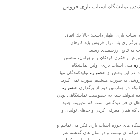
دن نمایشگاه اسباب بازی فروش
سباب بازی اظهار داشت: حالا یك اتفاق
برگزاری یك بازار فروش باید كارهای
به نتایج ارزشمندی رسید.
ورش و فكری كودكان و نوجوانان، محسن
ره
ملی اسباب بازی، اولین نمایشگاه
د. در این بخش از
جشنواره
تولیدكنندگان تنها
فروشی به صورت مستقیم صورت نمی گیرد.
لیكه در چهارمین دور از برگزاری
جشنواره
ده نخواهد شد، به خصوصیت نمایشگاهی بودن
اهال ی فن دیدگاهی است كه مدیریت جدید
صی كه همان معرفی كردن واحدهای تولیدی و
شگاه های حوزه اسباب بازی فكر می نماییم و
 حرفه ای نیست و در سال های گذشته هم
 رسیدند؛ ازاین رو
جشنواره
امسال با كمك و