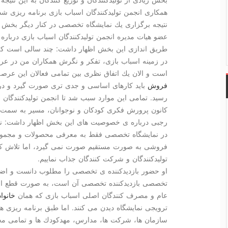
همكاری انجمن تولیدكنندگان اسباب بازی برنامه ریزی
نتیجه برگزاری یك نمایشگاه تخصصی در كنار دیگر بخش
عضو هیات مدیره انجمن تولیدكنندگان اسباب بازی درباره
طریق اندازی این بخش اظهار داشت: چند سالی است كه 
در زمینه اسباب بازی، تفكر و نگرش همكاران من در عرص
است و الان یك اتفاق نظری بین تمامی فعالان این عرصه
فروش
باید كارهای اساسی و جدی تری صورت گیرد و در 
رسید. تمامی این موارد سبب شد تا انجمن تولیدكنندگان 
كانون پرورش فكری كودكان و نوجوانان، مسیر به سمت 
رجبی درباره ی خصوصیت های این بخش اظهار داشت: نما
در نمایشگاه تخصصی فقط به معرفی محصولات و مجموعه 
فروشی به صورت مستقیم صورت نمی گیرد، اما تلاش كرد
تولیدكنندگان و شركت كنندگان جذاب نماییم.
او حضور بازدیدكننده ی تخصصی را مطلوب دانست و اضا
تخصصی بازدیدكننده تخصصی آن است، به صورت قطع امس
عام و مصرف كنندگان اصلی اسباب بازی كه همان
خانواد
ترویجی نمایشگاه دیدن می كنند. اما طبق برنامه ریزی
سازمان ها، شركت ها، مدارس، مهدكودك ها و تمامی مجم